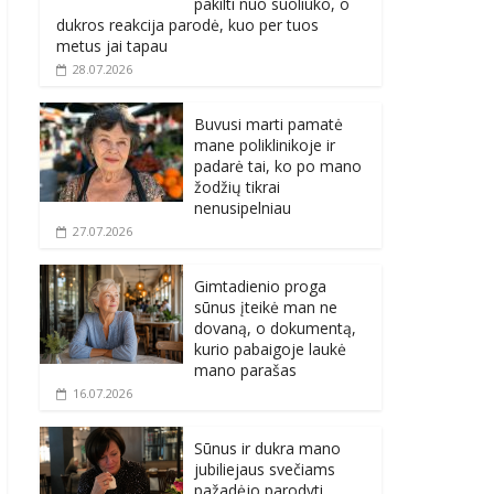
pakilti nuo suoliuko, o
dukros reakcija parodė, kuo per tuos
metus jai tapau
28.07.2026
Buvusi marti pamatė
mane poliklinikoje ir
padarė tai, ko po mano
žodžių tikrai
nenusipelniau
27.07.2026
Gimtadienio proga
sūnus įteikė man ne
dovaną, o dokumentą,
kurio pabaigoje laukė
mano parašas
16.07.2026
Sūnus ir dukra mano
jubiliejaus svečiams
pažadėjo parodyti