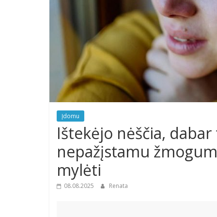
Įdomu
Ištekėjo nėščia, dabar 
nepažįstamu žmogumi,
mylėti
08.08.2025
Renata