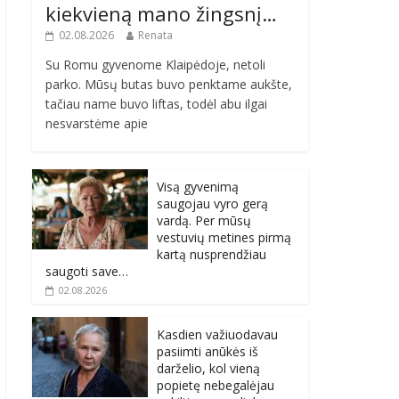
kiekvieną mano žingsnį…
02.08.2026
Renata
Su Romu gyvenome Klaipėdoje, netoli
parko. Mūsų butas buvo penktame aukšte,
tačiau name buvo liftas, todėl abu ilgai
nesvarstėme apie
Visą gyvenimą
saugojau vyro gerą
vardą. Per mūsų
vestuvių metines pirmą
kartą nusprendžiau
saugoti save…
02.08.2026
Kasdien važiuodavau
pasiimti anūkės iš
darželio, kol vieną
popietę nebegalėjau