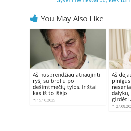
Gyvenime nesvarbu, kiek turi p
You May Also Like
Aš nusprendžiau atnaujinti
Aš dėjau
ryšį su broliu po
pinigus
dešimtmečių tylos. Ir štai
nesenia
kas iš to išėjo
dalykų,
girdėti
15.10.2025
27.08.20