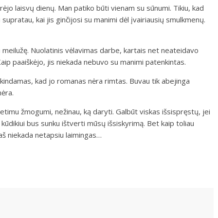
rėjo laisvų dienų. Man patiko būti vienam su sūnumi. Tikiu, kad
upratau, kai jis ginčijosi su manimi dėl įvairiausių smulkmenų.
i meilužę. Nuolatinis vėlavimas darbe, kartais net neateidavo
. Kaip paaiškėjo, jis niekada nebuvo su manimi patenkintas.
iškindamas, kad jo romanas nėra rimtas. Buvau tik abejinga
nėra.
imu žmogumi, nežinau, ką daryti. Galbūt viskas išsispręstų, jei
 kūdikiui bus sunku ištverti mūsų išsiskyrimą. Bet kaip toliau
d aš niekada netapsiu laimingas…