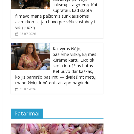
linksmą staigmeną. Kai
supratau, kad slapta
filmavo mane pačiomis sunkiausiomis
akimirkomis, jau buvo per vėlu sustabdyti
visų juoką
13.07.2026
Kai vyras išėjo,
pasiėmė viską, ką mes
kūrėme kartu. Liko tik
skola ir tuščias butas.
Bet buvo dar kažkas,
ko jis pamiršo pasiimti — dvidešimt metų
mano žinių. Ir būtent tai tapo pagrindu
13.07.2026
Patarimai