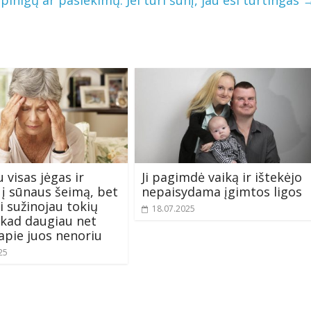
inigų ar pasiekimų. Jei turi šunį, jau esi turtingas
 visas jėgas ir
Ji pagimdė vaiką ir ištekėjo
 į sūnaus šeimą, bet
nepaisydama įgimtos ligos
i sužinojau tokių
18.07.2025
 kad daugiau net
 apie juos nenoriu
25