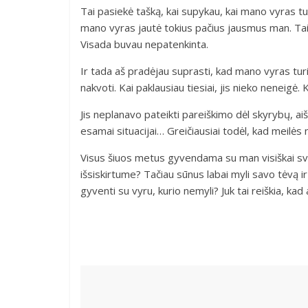
Tai pasiekė tašką, kai supykau, kai mano vyras tu
mano vyras jautė tokius pačius jausmus man. Tai s
Visada buvau nepatenkinta.
Ir tada aš pradėjau suprasti, kad mano vyras tur
nakvoti. Kai paklausiau tiesiai, jis nieko neneigė
Jis neplanavo pateikti pareiškimo dėl skyrybų, a
esamai situacijai… Greičiausiai todėl, kad meilės 
Visus šiuos metus gyvendama su man visiškai svet
išsiskirtume? Tačiau sūnus labai myli savo tėvą ir
gyventi su vyru, kurio nemyli? Juk tai reiškia, ka