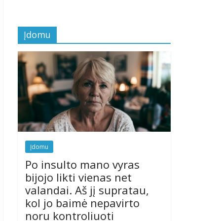
Įdomu
Įdomu
Po insulto mano vyras
bijojo likti vienas net
valandai. Aš jį supratau,
kol jo baimė nepavirto
noru kontroliuoti