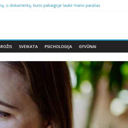
ną, o dokumentą, kurio pabaigoje laukė mano parašas
valandai. Aš jį supratau, kol jo baimė nepavirto noru kontroliuoti kie
r mūsų vestuvių metines pirmą kartą nusprendžiau saugoti save…
io, kol vieną popietę nebegalėjau pakilti nuo suoliuko, o dukros reak
arė tai, ko po mano žodžių tikrai nenusipelniau
GROŽIS
SVEIKATA
PSICHOLOGIJA
GYVŪNAI