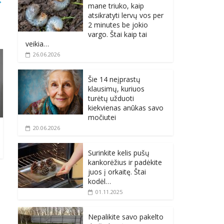
→
mane triuko, kaip
atsikratyti lervų vos per
2 minutes be jokio
vargo. Štai kaip tai
veikia…
26.06.2026
Šie 14 neįprastų
klausimų, kuriuos
turėtų užduoti
kiekvienas anūkas savo
močiutei
20.06.2026
Surinkite kelis pušų
kankorėžius ir padėkite
juos į orkaitę. Štai
kodėl…
01.11.2025
Nepalikite savo pakelto