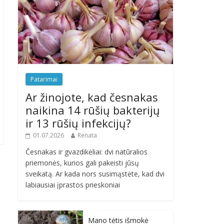
Patarimai
Ar žinojote, kad česnakas
naikina 14 rūšių bakterijų
ir 13 rūšių infekcijų?
01.07.2026
Renata
Česnakas ir gvazdikėliai: dvi natūralios
priemonės, kurios gali pakeisti jūsų
sveikatą. Ar kada nors susimąstėte, kad dvi
labiausiai įprastos prieskoniai
Mano tėtis išmokė