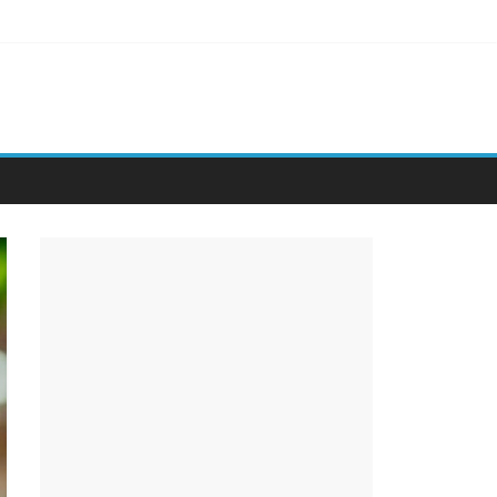
kvieną mano žingsnį…
cija parodė, kuo per tuos metus jai tapau