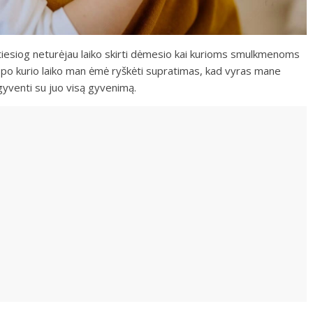
 tiesiog neturėjau laiko skirti dėmesio kai kurioms smulkmenoms
iau po kurio laiko man ėmė ryškėti supratimas, kad vyras mane
gyventi su juo visą gyvenimą.