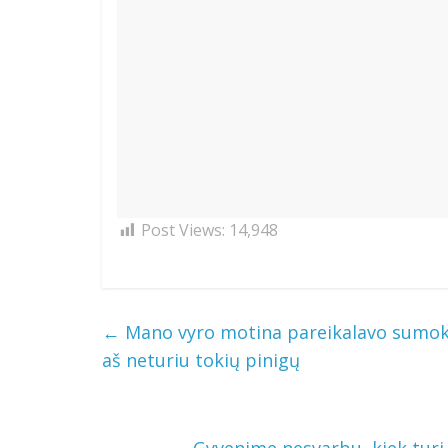
Post Views:
14,948
←
Mano vyro motina pareikalavo sumokė
aš neturiu tokių pinigų