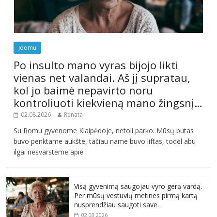
Įdomu
Po insulto mano vyras bijojo likti
vienas net valandai. Aš jį supratau,
kol jo baimė nepavirto noru
kontroliuoti kiekvieną mano žingsnį…
02.08.2026
Renata
Su Romu gyvenome Klaipėdoje, netoli parko. Mūsų butas
buvo penktame aukšte, tačiau name buvo liftas, todėl abu
ilgai nesvarstėme apie
Visą gyvenimą saugojau vyro gerą vardą.
Per mūsų vestuvių metines pirmą kartą
nusprendžiau saugoti save…
02.08.2026