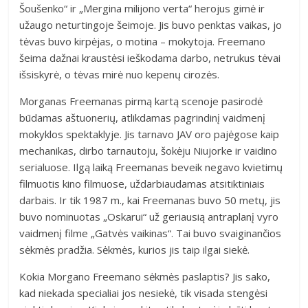
Šoušenko“ ir „Mergina milijono verta“ herojus gimė ir
užaugo neturtingoje šeimoje. Jis buvo penktas vaikas, jo
tėvas buvo kirpėjas, o motina – mokytoja. Freemano
šeima dažnai kraustėsi ieškodama darbo, netrukus tėvai
išsiskyrė, o tėvas mirė nuo kepenų cirozės.
Morganas Freemanas pirmą kartą scenoje pasirodė
būdamas aštuonerių, atlikdamas pagrindinį vaidmenį
mokyklos spektaklyje. Jis tarnavo JAV oro pajėgose kaip
mechanikas, dirbo tarnautoju, šokėju Niujorke ir vaidino
serialuose. Ilgą laiką Freemanas beveik negavo kvietimų
filmuotis kino filmuose, uždarbiaudamas atsitiktiniais
darbais. Ir tik 1987 m., kai Freemanas buvo 50 metų, jis
buvo nominuotas „Oskarui“ už geriausią antraplanį vyro
vaidmenį filme „Gatvės vaikinas“. Tai buvo svaiginančios
sėkmės pradžia. Sėkmės, kurios jis taip ilgai siekė.
Kokia Morgano Freemano sėkmės paslaptis? Jis sako,
kad niekada specialiai jos nesiekė, tik visada stengėsi