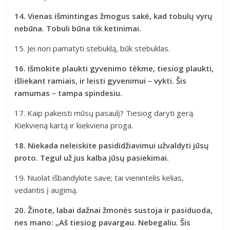
14. Vienas išmintingas žmogus sakė, kad tobulų vyrų
nebūna. Tobuli būna tik ketinimai.
15. Jei nori pamatyti stebuklą, būk stebuklas.
16. Išmokite plaukti gyvenimo tėkme, tiesiog plaukti,
išliekant ramiais, ir leisti gyvenimui – vykti. Šis
ramumas – tampa spindesiu.
17. Kaip pakeisti mūsų pasaulį? Tiesiog daryti gerą.
Kiekvieną kartą ir kiekviena proga.
18. Niekada neleiskite pasididžiavimui užvaldyti jūsų
proto. Tegul už jus kalba jūsų pasiekimai.
19. Nuolat išbandykite save; tai vienintelis kelias,
vedantis į augimą.
20. Žinote, labai dažnai žmonės sustoja ir pasiduoda,
nes mano: „Aš tiesiog pavargau. Nebegaliu. Šis