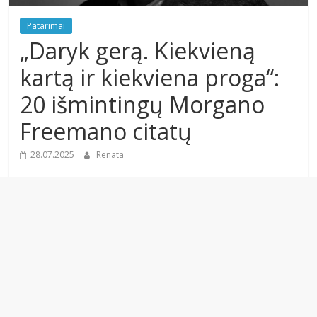
Patarimai
„Daryk gerą. Kiekvieną
kartą ir kiekviena proga“:
20 išmintingų Morgano
Freemano citatų
28.07.2025
Renata