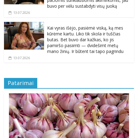
pačiomis sunkiausiomis akimirkomis, jau
buvo per vėlu sustabdyti visų juoką
13.07.2026
Kai vyras išėjo, pasiėmė viską, ką mes
kūrėme kartu. Liko tik skola ir tuščias
butas. Bet buvo dar kažkas, ko jis
pamiršo pasiimti — dvidešimt metų
mano žinių. Ir būtent tai tapo pagrindu
13.07.2026
Patarimai