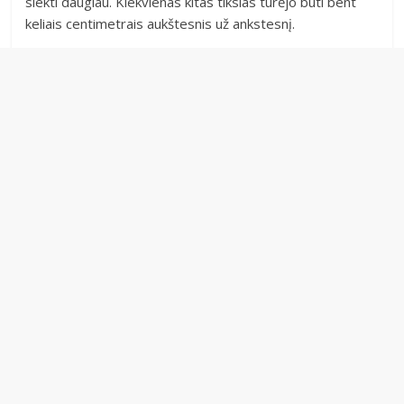
siekti daugiau. Kiekvienas kitas tikslas turėjo būti bent
keliais centimetrais aukštesnis už ankstesnį.