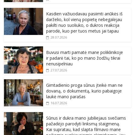
Kasdien važiuodavau pasiimti anūkės iš
darželio, kol vieną popietę nebegalėjau
pakilti nuo suoliuko, o dukros reakcija
parodė, kuo per tuos metus jai tapau
28.07.2026
Buvusi marti pamatė mane poliklinikoje
ir padarė tai, ko po mano žodžių tikrai
nenusipelniau
27.07.2026
Gimtadienio proga sūnus įteikė man ne
dovaną, o dokumentą, kurio pabaigoje
laukė mano parašas
16.07.2026
Sūnus ir dukra mano jubiliejaus svečiams
pažadėjo parodyti linksmą staigmeną.
Kai supratau, kad slapta filmavo mane