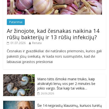
Patarimai
Ar žinojote, kad česnakas naikina 14
rūšių bakterijų ir 13 rūšių infekcijų?
01.07.2026
Renata
Česnakas ir gvazdikėliai: dvi natūralios priemonės, kurios gali
pakeisti jūsų sveikatą. Ar kada nors susimąstėte, kad dvi
labiausiai įprastos prieskoniai
Mano tėtis išmokė mane triuko, kaip
atsikratyti lervų vos per 2 minutes be
jokio vargo. Štai kaip tai veikia…
26.06.2026
Šie 14 neįprastų klausimų, kuriuos turėtų