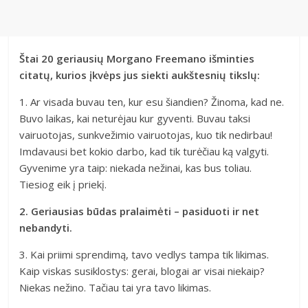
Štai 20 geriausių Morgano Freemano išminties
citatų, kurios įkvėps jus siekti aukštesnių tikslų:
1. Ar visada buvau ten, kur esu šiandien? Žinoma, kad ne.
Buvo laikas, kai neturėjau kur gyventi. Buvau taksi
vairuotojas, sunkvežimio vairuotojas, kuo tik nedirbau!
Imdavausi bet kokio darbo, kad tik turėčiau ką valgyti.
Gyvenime yra taip: niekada nežinai, kas bus toliau.
Tiesiog eik į priekį.
2. Geriausias būdas pralaimėti – pasiduoti ir net
nebandyti.
3. Kai priimi sprendimą, tavo vedlys tampa tik likimas.
Kaip viskas susiklostys: gerai, blogai ar visai niekaip?
Niekas nežino. Tačiau tai yra tavo likimas.