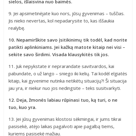
sielos, išlaisvina nuo baimės.
9. Jei apsimetinėjate kuo nors, jūsų gyvenimas – tuščias.
Jis nieko nevertas, kol nepadarysite to, kas iššaukia
realybę.
10. Nepamirškite savo įsitikinimų tik todėl, kad norite
patikti aplinkiniams. Jei kažką matote kitaip nei visi –
sekite savo širdimi. Visada klausykitės tik jos.
11. Juk nepykstate ir neprarandate savitvardos, kai
pabundate, o už lango – sniego iki kelių. Tai kodėl elgiatės
kitaip, kai gyvenime nutinka netikėtų situacijų?! Ši situacija
jau yra, ir niekur nuo jos nedingsite – teks susitvarkyti.
12. Deja, žmonės labiau rūpinasi tuo, ką turi, o ne
tuo, kuo yra.
13. Jei jūsų gyvenimas klostosi sėkmingai, ir jums tikrai
pasisekė, atėjo laikas pagalvoti apie pagalbą tiems,
kuriems pasisekė mažiau.