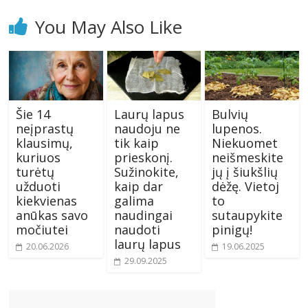
You May Also Like
Šie 14
Laurų lapus
Bulvių
neįprastų
naudoju ne
lupenos.
klausimų,
tik kaip
Niekuomet
kuriuos
prieskonį.
neišmeskite
turėtų
Sužinokite,
jų į šiukšlių
užduoti
kaip dar
dėžę. Vietoj
kiekvienas
galima
to
anūkas savo
naudingai
sutaupykite
močiutei
naudoti
pinigų!
laurų lapus
20.06.2026
19.06.2025
29.09.2025