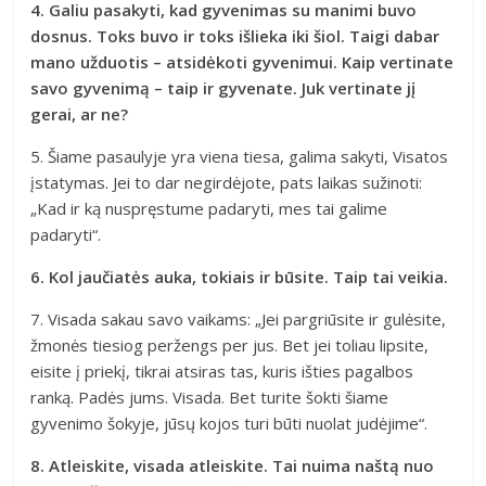
4. Galiu pasakyti, kad gyvenimas su manimi buvo
dosnus. Toks buvo ir toks išlieka iki šiol. Taigi dabar
mano užduotis – atsidėkoti gyvenimui. Kaip vertinate
savo gyvenimą – taip ir gyvenate. Juk vertinate jį
gerai, ar ne?
5. Šiame pasaulyje yra viena tiesa, galima sakyti, Visatos
įstatymas. Jei to dar negirdėjote, pats laikas sužinoti:
„Kad ir ką nuspręstume padaryti, mes tai galime
padaryti“.
6. Kol jaučiatės auka, tokiais ir būsite. Taip tai veikia.
7. Visada sakau savo vaikams: „Jei pargriūsite ir gulėsite,
žmonės tiesiog peržengs per jus. Bet jei toliau lipsite,
eisite į priekį, tikrai atsiras tas, kuris išties pagalbos
ranką. Padės jums. Visada. Bet turite šokti šiame
gyvenimo šokyje, jūsų kojos turi būti nuolat judėjime“.
8. Atleiskite, visada atleiskite. Tai nuima naštą nuo