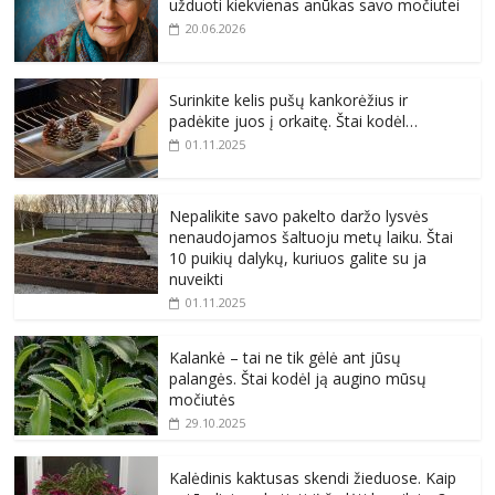
užduoti kiekvienas anūkas savo močiutei
20.06.2026
Surinkite kelis pušų kankorėžius ir
padėkite juos į orkaitę. Štai kodėl…
01.11.2025
Nepalikite savo pakelto daržo lysvės
nenaudojamos šaltuoju metų laiku. Štai
10 puikių dalykų, kuriuos galite su ja
nuveikti
01.11.2025
Kalankė – tai ne tik gėlė ant jūsų
palangės. Štai kodėl ją augino mūsų
močiutės
29.10.2025
Kalėdinis kaktusas skendi žieduose. Kaip