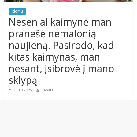
Įdomu
Neseniai kaimynė man
pranešė nemalonią
naujieną. Pasirodo, kad
kitas kaimynas, man
nesant, įsibrovė į mano
sklypą
23.10.2025
Renata