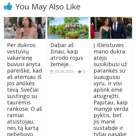
You May Also Like
Per dukros
Dabar aš
Į išleistuves
vestuvių
žinau, kaip
mano dukra
vakarienę
atrodo rojus
atėjo
buvusi anyta
žemėje…
susikibusi už
pareiškė, kad
parankės su
03.06.2025
0
aš atėmiau iš
suaugusiu
jos anūkės
vyru, ir visi
tėvą. Svečiai
aplink ėmė
sustingo su
atsigręžti.
taurėmis
Pajutau, kaip
rankose. O aš
manyje verda
ramiai
pyktis, bet
atsistojau,
jis mane
nes tą kartą
sustabdė ir
nebebuvo
tyliai pasakė: