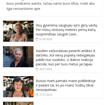
buvo penktame aukšte, tačiau name buvo liftas, todėl abu
ilgai nesvarstėme apie
Visą gyvenimą saugojau vyro gerą vardą.
Per mūsų vestuvių metines pirmą kartą
nusprendžiau saugoti save…
02.08.2026
Kasdien važiuodavau pasiimti anūkės iš
darželio, kol vieną popietę nebegalėjau
pakilti nuo suoliuko, o dukros reakcija
parodė, kuo per tuos metus jai tapau
28.07.2026
Buvusi marti pamatė mane poliklinikoje
ir padarė tai, ko po mano žodžių tikrai
nenusipelniau
27.07.2026