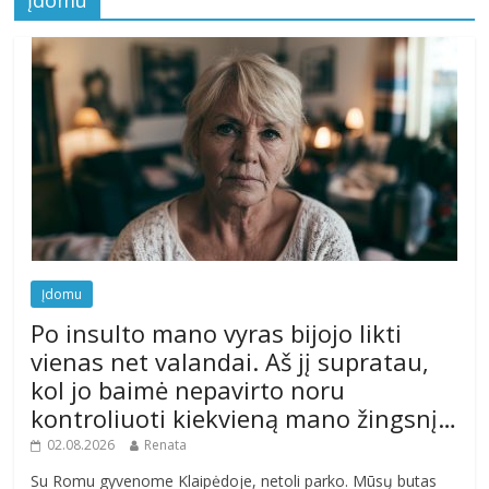
Įdomu
Įdomu
Po insulto mano vyras bijojo likti
vienas net valandai. Aš jį supratau,
kol jo baimė nepavirto noru
kontroliuoti kiekvieną mano žingsnį…
02.08.2026
Renata
Su Romu gyvenome Klaipėdoje, netoli parko. Mūsų butas