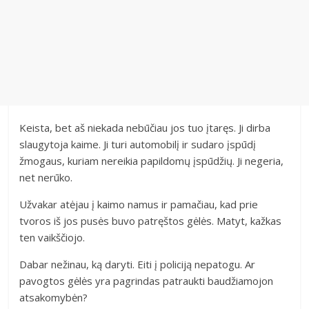
Keista, bet aš niekada nebūčiau jos tuo įtaręs. Ji dirba
slaugytoja kaime. Ji turi automobilį ir sudaro įspūdį
žmogaus, kuriam nereikia papildomų įspūdžių. Ji negeria,
net nerūko.
Užvakar atėjau į kaimo namus ir pamačiau, kad prie
tvoros iš jos pusės buvo patręštos gėlės. Matyt, kažkas
ten vaikščiojo.
Dabar nežinau, ką daryti. Eiti į policiją nepatogu. Ar
pavogtos gėlės yra pagrindas patraukti baudžiamojon
atsakomybėn?