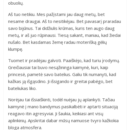
obuolių.
Aš tuo netikiu. Mes pažįstami jau daug metų, bet
nesame draugai. Aš to nesitikėjau. Bet pavasarį praradau
savo bijūnus. Tai didžiulis krūmas, kuris ten augo daug
metų, ir aš juo rūpinausi. Tiesą sakant, maniau, kad žiedai
nušalo. Bet kasdamas žemę radau moterišką gėlių
klumpę.
Tuomet ir pradėjau galvoti. Paaiškėjo, kad turiu įrodymų.
Greičiausiai tai buvo nesąžininga kaimynė, kuri, kaip
princesė, pametė savo batelius. Galiu tik numanyti, kad
kažkas ją išgąsdino. Ji išsigando ir greitai pabėgo, bet
bateliukas liko.
Norėjau tai išsiaiškinti, todėl nuėjau jų aplankyti. Tačiau
kaimynė į mano bandymus pasikalbėti ir aptarti situaciją
reagavo itin agresyviai. Ji šaukia, keikiasi ant visų
aplinkinių. Apskritai dabar mūsų namuose tvyro kažkokia
bloga atmosfera.