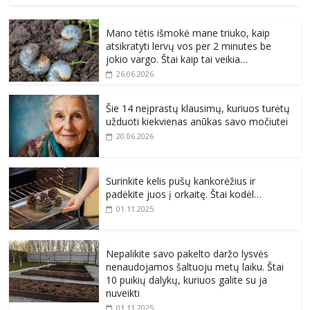
Mano tėtis išmokė mane triuko, kaip
atsikratyti lervų vos per 2 minutes be
jokio vargo. Štai kaip tai veikia…
26.06.2026
Šie 14 neįprastų klausimų, kuriuos turėtų
užduoti kiekvienas anūkas savo močiutei
20.06.2026
Surinkite kelis pušų kankorėžius ir
padėkite juos į orkaitę. Štai kodėl…
01.11.2025
Nepalikite savo pakelto daržo lysvės
nenaudojamos šaltuoju metų laiku. Štai
10 puikių dalykų, kuriuos galite su ja
nuveikti
01.11.2025