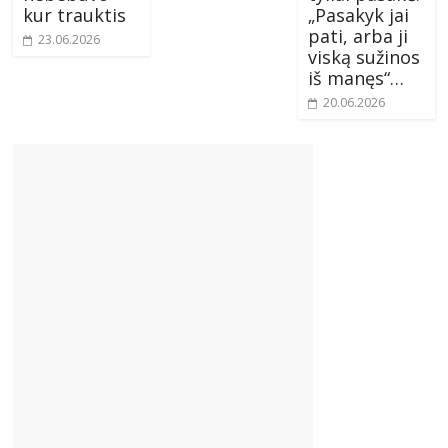
kur trauktis
„Pasakyk jai
pati, arba ji
23.06.2026
viską sužinos
iš manęs“…
20.06.2026