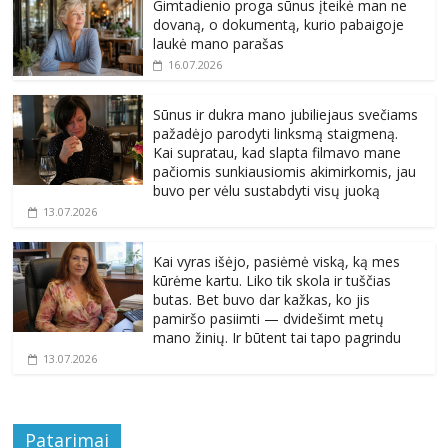
Gimtadienio proga sūnus įteikė man ne
dovaną, o dokumentą, kurio pabaigoje
laukė mano parašas
16.07.2026
Sūnus ir dukra mano jubiliejaus svečiams
pažadėjo parodyti linksmą staigmeną.
Kai supratau, kad slapta filmavo mane
pačiomis sunkiausiomis akimirkomis, jau
buvo per vėlu sustabdyti visų juoką
13.07.2026
Kai vyras išėjo, pasiėmė viską, ką mes
kūrėme kartu. Liko tik skola ir tuščias
butas. Bet buvo dar kažkas, ko jis
pamiršo pasiimti — dvidešimt metų
mano žinių. Ir būtent tai tapo pagrindu
13.07.2026
Patarimai