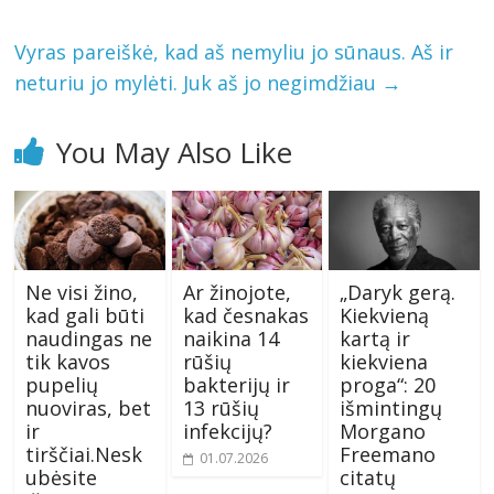
Vyras pareiškė, kad aš nemyliu jo sūnaus. Aš ir
neturiu jo mylėti. Juk aš jo negimdžiau
→
You May Also Like
Ne visi žino,
Ar žinojote,
„Daryk gerą.
kad gali būti
kad česnakas
Kiekvieną
naudingas ne
naikina 14
kartą ir
tik kavos
rūšių
kiekviena
pupelių
bakterijų ir
proga“: 20
nuoviras, bet
13 rūšių
išmintingų
ir
infekcijų?
Morgano
tirščiai.Nesk
Freemano
01.07.2026
ubėsite
citatų