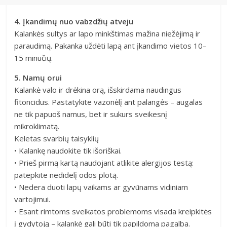
4. Įkandimų nuo vabzdžių atveju
Kalankės sultys ar lapo minkštimas mažina niežėjimą ir
paraudimą. Pakanka uždėti lapą ant įkandimo vietos 10–
15 minučių.
5. Namų orui
Kalankė valo ir drėkina orą, išskirdama naudingus
fitoncidus. Pastatykite vazonėlį ant palangės – augalas
ne tik papuoš namus, bet ir sukurs sveikesnį
mikroklimatą.
Keletas svarbių taisyklių
• Kalankę naudokite tik išoriškai.
• Prieš pirmą kartą naudojant atlikite alergijos testą:
patepkite nedidelį odos plotą.
• Nedera duoti lapų vaikams ar gyvūnams vidiniam
vartojimui.
• Esant rimtoms sveikatos problemoms visada kreipkitės
į gydytoją – kalankė gali būti tik papildoma pagalba.