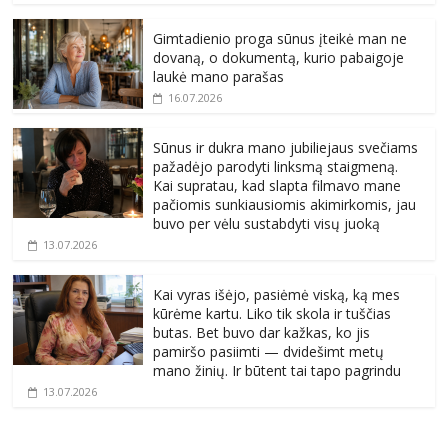
Gimtadienio proga sūnus įteikė man ne
dovaną, o dokumentą, kurio pabaigoje
laukė mano parašas
16.07.2026
Sūnus ir dukra mano jubiliejaus svečiams
pažadėjo parodyti linksmą staigmeną.
Kai supratau, kad slapta filmavo mane
pačiomis sunkiausiomis akimirkomis, jau
buvo per vėlu sustabdyti visų juoką
13.07.2026
Kai vyras išėjo, pasiėmė viską, ką mes
kūrėme kartu. Liko tik skola ir tuščias
butas. Bet buvo dar kažkas, ko jis
pamiršo pasiimti — dvidešimt metų
mano žinių. Ir būtent tai tapo pagrindu
13.07.2026