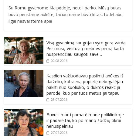
Su Romu gyvenome Klaipėdoje, netoli parko. Mūsų butas
buvo penktame aukšte, tačiau name buvo liftas, todėl abu
ilgai nesvarstėme apie
Visą gyvenimą saugojau vyro gerą vardą.
Per mūsų vestuvių metines pirmą kartą
nusprendžiau saugoti save…
02.08.2026
Kasdien važiuodavau pasiimti anūkės iš
darželio, kol vieną popietę nebegalėjau
pakilti nuo suoliuko, o dukros reakcija
parodė, kuo per tuos metus jai tapau
28.07.2026
Buvusi marti pamatė mane poliklinikoje
ir padarė tai, ko po mano žodžių tikrai
nenusipelniau
27.07.2026