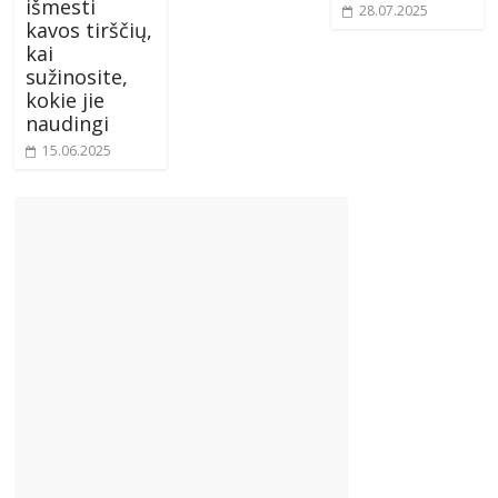
išmesti
28.07.2025
kavos tirščių,
kai
sužinosite,
kokie jie
naudingi
15.06.2025