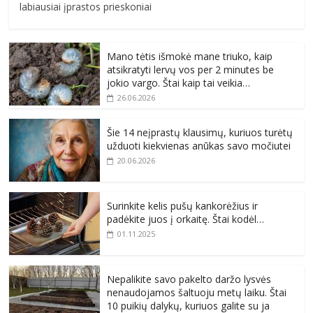
labiausiai įprastos prieskoniai
Mano tėtis išmokė mane triuko, kaip
atsikratyti lervų vos per 2 minutes be
jokio vargo. Štai kaip tai veikia…
26.06.2026
Šie 14 neįprastų klausimų, kuriuos turėtų
užduoti kiekvienas anūkas savo močiutei
20.06.2026
Surinkite kelis pušų kankorėžius ir
padėkite juos į orkaitę. Štai kodėl…
01.11.2025
Nepalikite savo pakelto daržo lysvės
nenaudojamos šaltuoju metų laiku. Štai
10 puikių dalykų, kuriuos galite su ja