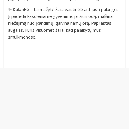
✨
Kalankė
– tai mažytė žalia vaistinėlė ant jūsų palangės.
Ji padeda kasdieniame gyvenime: prižiūri odą, malšina
niežėjimą nuo įkandimų, gaivina namų orą. Paprastas
augalas, kuris visuomet šalia, kad palaikytų mus
smulkmenose.