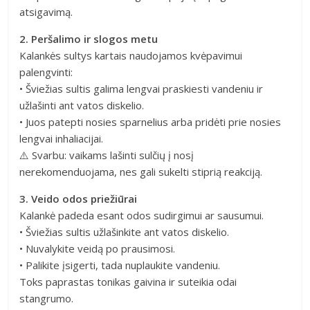
atsigavimą.
2. Peršalimo ir slogos metu
Kalankės sultys kartais naudojamos kvėpavimui
palengvinti:
• Šviežias sultis galima lengvai praskiesti vandeniu ir
užlašinti ant vatos diskelio.
• Juos patepti nosies sparnelius arba pridėti prie nosies
lengvai inhaliacijai.
⚠️ Svarbu: vaikams lašinti sulčių į nosį
nerekomenduojama, nes gali sukelti stiprią reakciją.
3. Veido odos priežiūrai
Kalankė padeda esant odos sudirgimui ar sausumui.
• Šviežias sultis užlašinkite ant vatos diskelio.
• Nuvalykite veidą po prausimosi.
• Palikite įsigerti, tada nuplaukite vandeniu.
Toks paprastas tonikas gaivina ir suteikia odai
stangrumo.