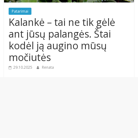
Patarimai
Kalankė – tai ne tik gėlė
ant jūsų palangės. Štai
kodėl ją augino mūsų
močiutės
29.10.2025
Renata