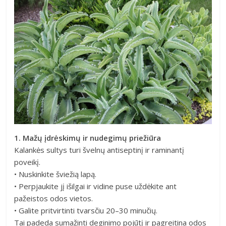
1. Mažų įdrėskimų ir nudegimų priežiūra
Kalankės sultys turi švelnų antiseptinį ir raminantį
poveikį.
• Nuskinkite šviežią lapą.
• Perpjaukite jį išilgai ir vidine puse uždėkite ant
pažeistos odos vietos.
• Galite pritvirtinti tvarsčiu 20–30 minučių.
Tai padeda sumažinti deginimo pojūtį ir pagreitina odos