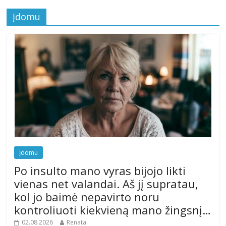
Įdomu
Įdomu
Po insulto mano vyras bijojo likti
vienas net valandai. Aš jį supratau,
kol jo baimė nepavirto noru
kontroliuoti kiekvieną mano žingsnį…
02.08.2026
Renata