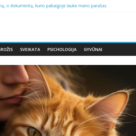
ną, o dokumentą, kurio pabaigoje laukė mano parašas
valandai. Aš jį supratau, kol jo baimė nepavirto noru kontroliuoti kie
r mūsų vestuvių metines pirmą kartą nusprendžiau saugoti save…
io, kol vieną popietę nebegalėjau pakilti nuo suoliuko, o dukros reak
arė tai, ko po mano žodžių tikrai nenusipelniau
GROŽIS
SVEIKATA
PSICHOLOGIJA
GYVŪNAI