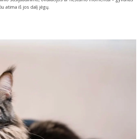
iu atima iš jos dalį jėgų.