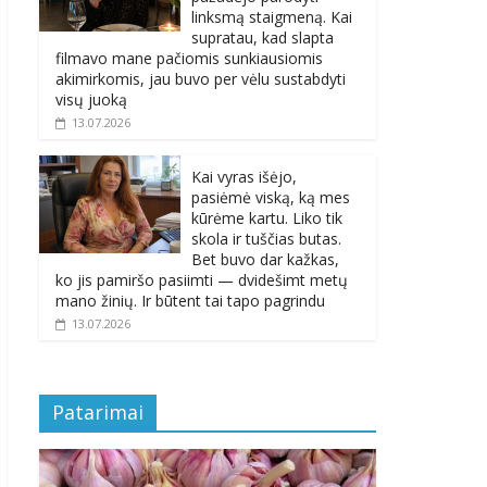
linksmą staigmeną. Kai
supratau, kad slapta
filmavo mane pačiomis sunkiausiomis
akimirkomis, jau buvo per vėlu sustabdyti
visų juoką
13.07.2026
Kai vyras išėjo,
pasiėmė viską, ką mes
kūrėme kartu. Liko tik
skola ir tuščias butas.
Bet buvo dar kažkas,
ko jis pamiršo pasiimti — dvidešimt metų
mano žinių. Ir būtent tai tapo pagrindu
13.07.2026
Patarimai