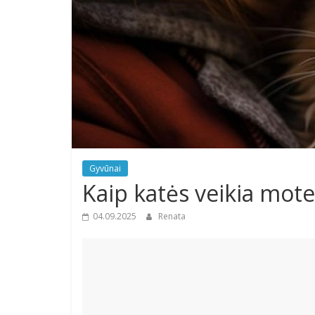
Gyvūnai
Kaip katės veikia mote
04.09.2025
Renata