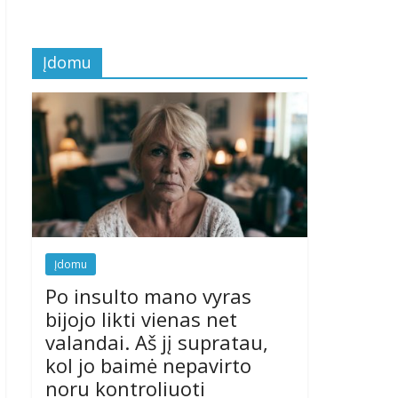
Įdomu
Įdomu
Po insulto mano vyras
bijojo likti vienas net
valandai. Aš jį supratau,
kol jo baimė nepavirto
noru kontroliuoti