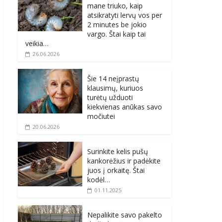
mane triuko, kaip
atsikratyti lervų vos per
2 minutes be jokio
vargo. Štai kaip tai
veikia…
26.06.2026
Šie 14 neįprastų
klausimų, kuriuos
turėtų užduoti
kiekvienas anūkas savo
močiutei
20.06.2026
Surinkite kelis pušų
kankorėžius ir padėkite
juos į orkaitę. Štai
kodėl…
01.11.2025
Nepalikite savo pakelto