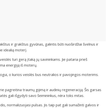
štus ir grakštus gyvūnas, galintis būti nuoširdžiai švelnus ir
e idealią moterį.
eislės turi gerą įtaką jų savininkams. Jie pataria prieš
tima energiją iš moterų.
gui, o kurios veislės bus neutralios ir pavojingos moterims.
urie pagreitina traumų gijimą ir audinių regeneraciją. Šis garsas
atės gali išgydyti savo šeimininkus, nėra toks mitas.
, normalizuojasi pulsas. Jis taip pat gali sumažinti galvos ir