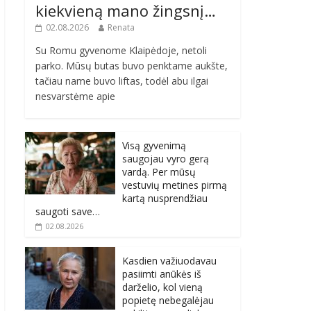
kiekvieną mano žingsnį…
02.08.2026
Renata
Su Romu gyvenome Klaipėdoje, netoli
parko. Mūsų butas buvo penktame aukšte,
tačiau name buvo liftas, todėl abu ilgai
nesvarstėme apie
Visą gyvenimą
saugojau vyro gerą
vardą. Per mūsų
vestuvių metines pirmą
kartą nusprendžiau
saugoti save…
02.08.2026
Kasdien važiuodavau
pasiimti anūkės iš
darželio, kol vieną
popietę nebegalėjau