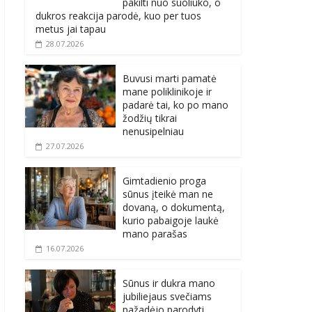
pakilti nuo suoliuko, o
dukros reakcija parodė, kuo per tuos
metus jai tapau
28.07.2026
Buvusi marti pamatė
mane poliklinikoje ir
padarė tai, ko po mano
žodžių tikrai
nenusipelniau
27.07.2026
Gimtadienio proga
sūnus įteikė man ne
dovaną, o dokumentą,
kurio pabaigoje laukė
mano parašas
16.07.2026
Sūnus ir dukra mano
jubiliejaus svečiams
pažadėjo parodyti