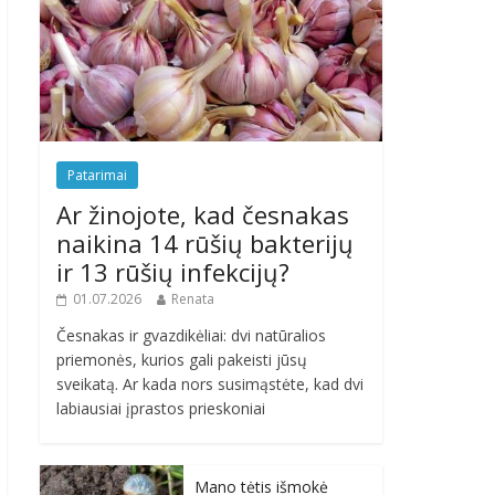
Patarimai
Ar žinojote, kad česnakas
naikina 14 rūšių bakterijų
ir 13 rūšių infekcijų?
01.07.2026
Renata
Česnakas ir gvazdikėliai: dvi natūralios
priemonės, kurios gali pakeisti jūsų
sveikatą. Ar kada nors susimąstėte, kad dvi
labiausiai įprastos prieskoniai
Mano tėtis išmokė