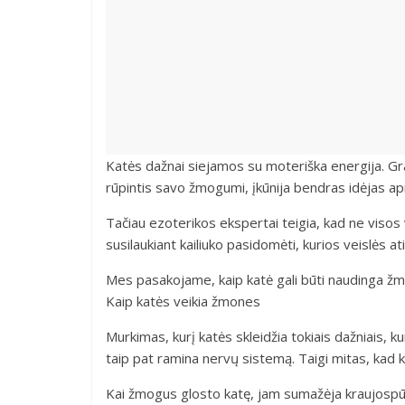
Katės dažnai siejamos su moteriška energija. Grak
rūpintis savo žmogumi, įkūnija bendras idėjas api
Tačiau ezoterikos ekspertai teigia, kad ne visos v
susilaukiant kailiuko pasidomėti, kurios veislės a
Mes pasakojame, kaip katė gali būti naudinga žmo
Kaip katės veikia žmones
Murkimas, kurį katės skleidžia tokiais dažniais, k
taip pat ramina nervų sistemą. Taigi mitas, kad k
Kai žmogus glosto katę, jam sumažėja kraujospūdis