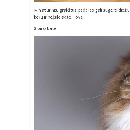
Miniatiūrinis, grakštus padaras gali sugerti didžiul
kelių ir neįsileiskite į lovą.
Sibiro katė.