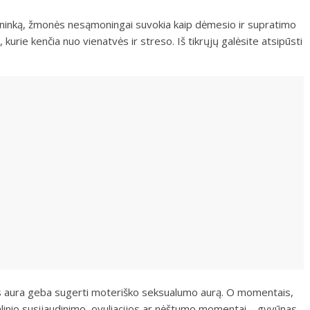
mininką, žmonės nesąmoningai suvokia kaip dėmesio ir supratimo
urie kenčia nuo vienatvės ir streso. Iš tikrųjų galėsite atsipūsti
tės aura geba sugerti moteriško seksualumo aurą. O momentais,
ualinio susijaudinimo, ovuliacijos ar nėštumo momentai – gyvūnas