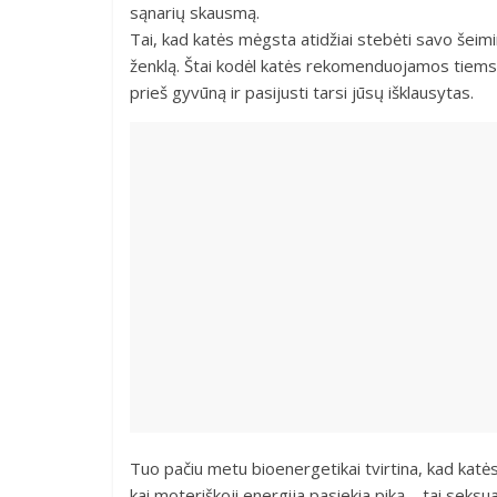
sąnarių skausmą.
Tai, kad katės mėgsta atidžiai stebėti savo šei
ženklą. Štai kodėl katės rekomenduojamos tiems, k
prieš gyvūną ir pasijusti tarsi jūsų išklausytas.
Tuo pačiu metu bioenergetikai tvirtina, kad ka
kai moteriškoji energija pasiekia piką – tai seks