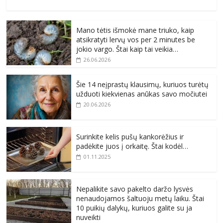
Mano tėtis išmokė mane triuko, kaip
atsikratyti lervų vos per 2 minutes be
jokio vargo. Štai kaip tai veikia…
26.06.2026
Šie 14 neįprastų klausimų, kuriuos turėtų
užduoti kiekvienas anūkas savo močiutei
20.06.2026
Surinkite kelis pušų kankorėžius ir
padėkite juos į orkaitę. Štai kodėl…
01.11.2025
Nepalikite savo pakelto daržo lysvės
nenaudojamos šaltuoju metų laiku. Štai
10 puikių dalykų, kuriuos galite su ja
nuveikti