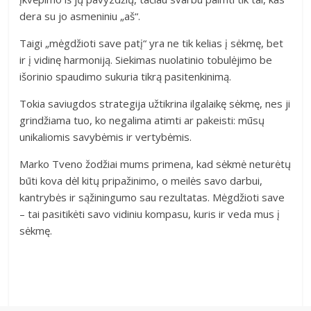
dera su jo asmeniniu „aš“.
Taigi „mėgdžioti save patį“ yra ne tik kelias į sėkmę, bet
ir į vidinę harmoniją. Siekimas nuolatinio tobulėjimo be
išorinio spaudimo sukuria tikrą pasitenkinimą.
Tokia saviugdos strategija užtikrina ilgalaikę sėkmę, nes ji
grindžiama tuo, ko negalima atimti ar pakeisti: mūsų
unikaliomis savybėmis ir vertybėmis.
Marko Tveno žodžiai mums primena, kad sėkmė neturėtų
būti kova dėl kitų pripažinimo, o meilės savo darbui,
kantrybės ir sąžiningumo sau rezultatas. Mėgdžioti save
– tai pasitikėti savo vidiniu kompasu, kuris ir veda mus į
sėkmę.