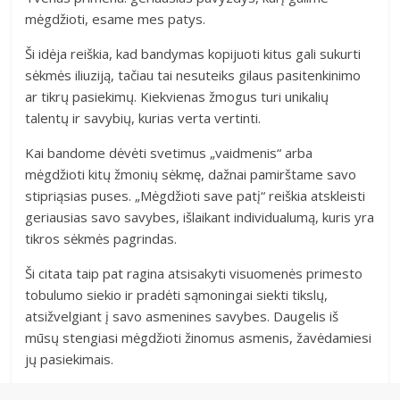
mėgdžioti, esame mes patys.
Ši idėja reiškia, kad bandymas kopijuoti kitus gali sukurti
sėkmės iliuziją, tačiau tai nesuteiks gilaus pasitenkinimo
ar tikrų pasiekimų. Kiekvienas žmogus turi unikalių
talentų ir savybių, kurias verta vertinti.
Kai bandome dėvėti svetimus „vaidmenis“ arba
mėgdžioti kitų žmonių sėkmę, dažnai pamirštame savo
stipriąsias puses. „Mėgdžioti save patį“ reiškia atskleisti
geriausias savo savybes, išlaikant individualumą, kuris yra
tikros sėkmės pagrindas.
Ši citata taip pat ragina atsisakyti visuomenės primesto
tobulumo siekio ir pradėti sąmoningai siekti tikslų,
atsižvelgiant į savo asmenines savybes. Daugelis iš
mūsų stengiasi mėgdžioti žinomus asmenis, žavėdamiesi
jų pasiekimais.