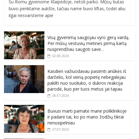
Su Romu gyvenome Klaipėdoje, netoli parko. Mūsų butas
buvo penktame aukšte, tačiau name buvo liftas, todėl abu
ilgai nesvarstėme apie
Visą gyvenimą saugojau vyro gerą vardą.
Per mūsų vestuvių metines pirmą kartą
nusprendžiau saugoti save…
02.08.2026
Kasdien važiuodavau pasiimti anūkės iš
darželio, kol vieną popietę nebegalėjau
pakilti nuo suoliuko, o dukros reakcija
parodė, kuo per tuos metus jai tapau
28.07.2026
Buvusi marti pamatė mane poliklinikoje
ir padarė tai, ko po mano žodžių tikrai
nenusipelniau
27.07.2026