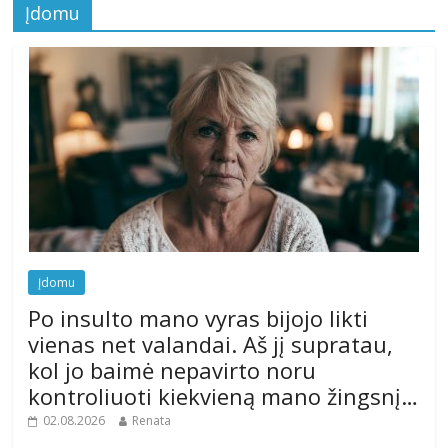
Įdomu
Įdomu
Po insulto mano vyras bijojo likti
vienas net valandai. Aš jį supratau,
kol jo baimė nepavirto noru
kontroliuoti kiekvieną mano žingsnį…
02.08.2026
Renata