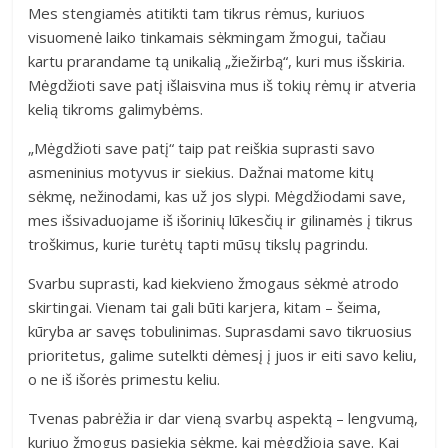
Mes stengiamės atitikti tam tikrus rėmus, kuriuos
visuomenė laiko tinkamais sėkmingam žmogui, tačiau
kartu prarandame tą unikalią „žiežirbą“, kuri mus išskiria.
Mėgdžioti save patį išlaisvina mus iš tokių rėmų ir atveria
kelią tikroms galimybėms.
„Mėgdžioti save patį“ taip pat reiškia suprasti savo
asmeninius motyvus ir siekius. Dažnai matome kitų
sėkmę, nežinodami, kas už jos slypi. Mėgdžiodami save,
mes išsivaduojame iš išorinių lūkesčių ir gilinamės į tikrus
troškimus, kurie turėtų tapti mūsų tikslų pagrindu.
Svarbu suprasti, kad kiekvieno žmogaus sėkmė atrodo
skirtingai. Vienam tai gali būti karjera, kitam – šeima,
kūryba ar savęs tobulinimas. Suprasdami savo tikruosius
prioritetus, galime sutelkti dėmesį į juos ir eiti savo keliu,
o ne iš išorės primestu keliu.
Tvenas pabrėžia ir dar vieną svarbų aspektą – lengvumą,
kuriuo žmogus pasiekia sėkmę, kai mėgdžioja save. Kai