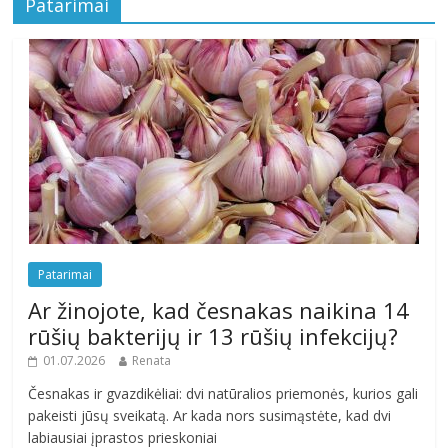
Patarimai
Patarimai
Ar žinojote, kad česnakas naikina 14
rūšių bakterijų ir 13 rūšių infekcijų?
01.07.2026
Renata
Česnakas ir gvazdikėliai: dvi natūralios priemonės, kurios gali
pakeisti jūsų sveikatą. Ar kada nors susimąstėte, kad dvi
labiausiai įprastos prieskoniai