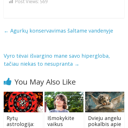
Post Views:
569
←
Agurkų konservavimas šaltame vandenyje
Vyro tėvai išvargino mane savo hipergloba,
tačiau niekas to nesupranta
→
You May Also Like
Rytų
Išmokykite
Dvieju angelu
astrologija:
vaikus
pokalbis apie