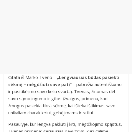
Citata iš Marko Tveno –
„Lengviausias būdas pasiekti
sėkmę – mėgdžioti save patį“
– pabrėžia autentiškumo
ir pasitikėjimo savo keliu svarbą. Tvenas, žinomas dėl
savo sąmojingumo ir gilios įžvalgos, primena, kad
žmogus pasiekia tikrą sėkmę, kai išlieka ištikimas savo
unikaliam charakteriui, gebėjimams ir stiliui.
Pasaulyje, kur lengva pakliūti į kitų mėgdžiojimo spąstus,
Tvenas primena: geriausias pavyzdys, kurį galime