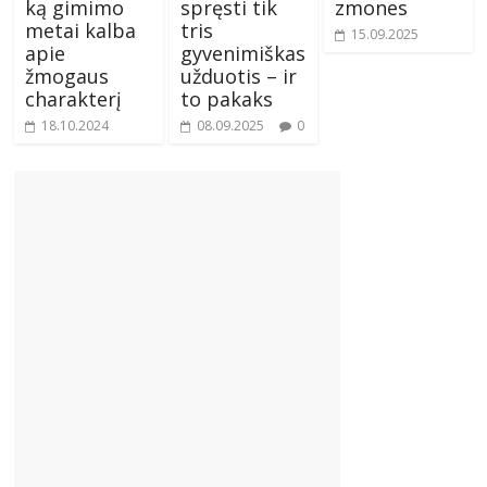
ką gimimo
spręsti tik
zmones
metai kalba
tris
15.09.2025
apie
gyvenimiškas
žmogaus
užduotis – ir
charakterį
to pakaks
18.10.2024
08.09.2025
0