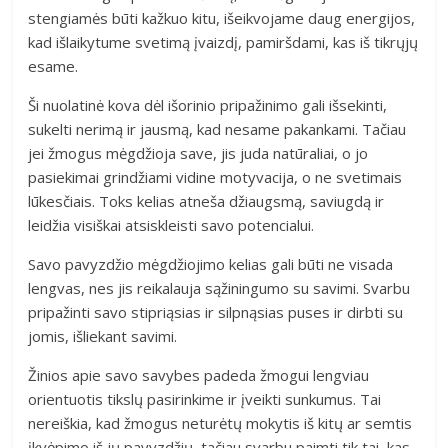
stengiamės būti kažkuo kitu, išeikvojame daug energijos,
kad išlaikytume svetimą įvaizdį, pamiršdami, kas iš tikrųjų
esame.
Ši nuolatinė kova dėl išorinio pripažinimo gali išsekinti,
sukelti nerimą ir jausmą, kad nesame pakankami. Tačiau
jei žmogus mėgdžioja save, jis juda natūraliai, o jo
pasiekimai grindžiami vidine motyvacija, o ne svetimais
lūkesčiais. Toks kelias atneša džiaugsmą, saviugdą ir
leidžia visiškai atsiskleisti savo potencialui.
Savo pavyzdžio mėgdžiojimo kelias gali būti ne visada
lengvas, nes jis reikalauja sąžiningumo su savimi. Svarbu
pripažinti savo stipriąsias ir silpnąsias puses ir dirbti su
jomis, išliekant savimi.
Žinios apie savo savybes padeda žmogui lengviau
orientuotis tikslų pasirinkime ir įveikti sunkumus. Tai
nereiškia, kad žmogus neturėtų mokytis iš kitų ar semtis
įkvėpimo iš jų pavyzdžių, tačiau svarbu paimti tik tai, kas