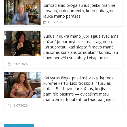
Gimtadienio proga sūnus įteikė man ne
dovaną, o dokumentą, kurio pabaigoje
laukė mano parašas
16.07.2026
Sūnus ir dukra mano jubiliejaus svečiams
pažadėjo parodyti linksmą staigmeną.
Kai supratau, kad slapta filmavo mane
pačiomis sunkiausiomis akimirkomis, jau
buvo per vėlu sustabdyti visų juoką
13.07.2026
Kai vyras išėjo, pasiėmė viską, ką mes
kūrėme kartu. Liko tik skola ir tuščias
butas. Bet buvo dar kažkas, ko jis
pamiršo pasiimti — dvidešimt metų
mano žinių. Ir būtent tai tapo pagrindu
13.07.2026