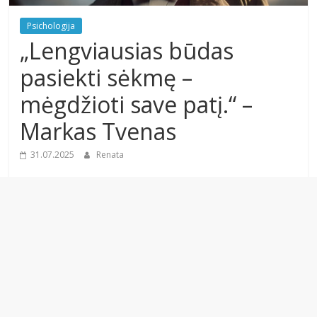
Psichologija
„Lengviausias būdas
pasiekti sėkmę –
mėgdžioti save patį.“ –
Markas Tvenas
31.07.2025
Renata