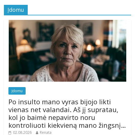
Įdomu
Įdomu
Po insulto mano vyras bijojo likti
vienas net valandai. Aš jį supratau,
kol jo baimė nepavirto noru
kontroliuoti kiekvieną mano žingsnį…
02.08.2026
Renata