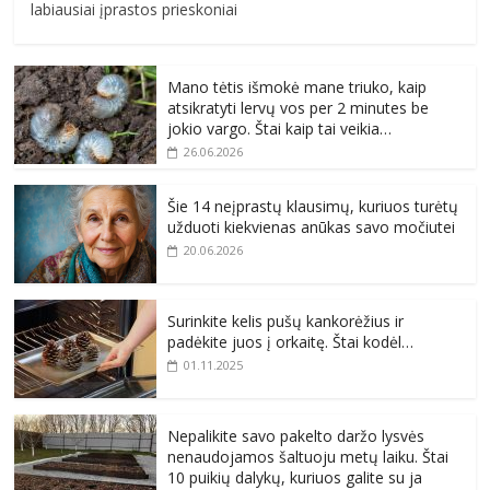
labiausiai įprastos prieskoniai
Mano tėtis išmokė mane triuko, kaip
atsikratyti lervų vos per 2 minutes be
jokio vargo. Štai kaip tai veikia…
26.06.2026
Šie 14 neįprastų klausimų, kuriuos turėtų
užduoti kiekvienas anūkas savo močiutei
20.06.2026
Surinkite kelis pušų kankorėžius ir
padėkite juos į orkaitę. Štai kodėl…
01.11.2025
Nepalikite savo pakelto daržo lysvės
nenaudojamos šaltuoju metų laiku. Štai
10 puikių dalykų, kuriuos galite su ja