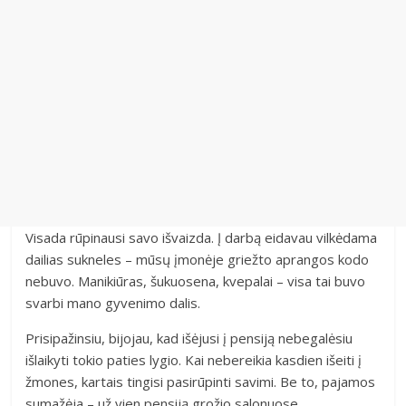
Visada rūpinausi savo išvaizda. Į darbą eidavau vilkėdama
dailias sukneles – mūsų įmonėje griežto aprangos kodo
nebuvo. Manikiūras, šukuosena, kvepalai – visa tai buvo
svarbi mano gyvenimo dalis.
Prisipažinsiu, bijojau, kad išėjusi į pensiją nebegalėsiu
išlaikyti tokio paties lygio. Kai nebereikia kasdien išeiti į
žmones, kartais tingisi pasirūpinti savimi. Be to, pajamos
sumažėja – už vien pensiją grožio salonuose