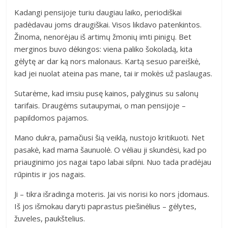
Kadangi pensijoje turiu daugiau laiko, periodiškai
padėdavau joms draugiškai. Visos likdavo patenkintos.
Žinoma, nenorėjau iš artimų žmonių imti pinigų. Bet
merginos buvo dėkingos: viena paliko šokoladą, kita
gėlytę ar dar ką nors malonaus. Kartą sesuo pareiškė,
kad jei nuolat ateina pas mane, tai ir mokės už paslaugas.
Sutarėme, kad imsiu pusę kainos, palyginus su salonų
tarifais. Draugėms sutaupymai, o man pensijoje –
papildomos pajamos.
Mano dukra, pamačiusi šią veiklą, nustojo kritikuoti. Net
pasakė, kad mama šaunuolė. O vėliau ji skundėsi, kad po
priauginimo jos nagai tapo labai silpni. Nuo tada pradėjau
rūpintis ir jos nagais.
Ji – tikra išradinga moteris. Jai vis norisi ko nors įdomaus.
Iš jos išmokau daryti paprastus piešinėlius – gėlytes,
žuveles, paukštelius.