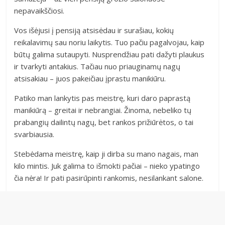
nepavaikščiosi.
Vos išėjusi į pensiją atsisėdau ir surašiau, kokių
reikalavimų sau noriu laikytis. Tuo pačiu pagalvojau, kaip
būtų galima sutaupyti. Nusprendžiau pati dažyti plaukus
ir tvarkyti antakius. Tačiau nuo priauginamų nagų
atsisakiau – juos pakeičiau įprastu manikiūru.
Patiko man lankytis pas meistrę, kuri daro paprastą
manikiūrą – greitai ir nebrangiai. Žinoma, nebeliko tų
prabangių dailintų nagų, bet rankos prižiūrėtos, o tai
svarbiausia.
Stebėdama meistrę, kaip ji dirba su mano nagais, man
kilo mintis. Juk galima to išmokti pačiai – nieko ypatingo
čia nėra! Ir pati pasirūpinti rankomis, nesilankant salone.