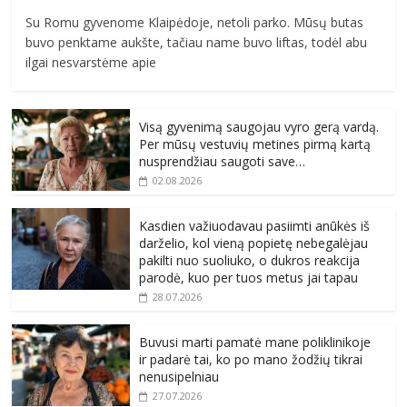
Su Romu gyvenome Klaipėdoje, netoli parko. Mūsų butas
buvo penktame aukšte, tačiau name buvo liftas, todėl abu
ilgai nesvarstėme apie
Visą gyvenimą saugojau vyro gerą vardą.
Per mūsų vestuvių metines pirmą kartą
nusprendžiau saugoti save…
02.08.2026
Kasdien važiuodavau pasiimti anūkės iš
darželio, kol vieną popietę nebegalėjau
pakilti nuo suoliuko, o dukros reakcija
parodė, kuo per tuos metus jai tapau
28.07.2026
Buvusi marti pamatė mane poliklinikoje
ir padarė tai, ko po mano žodžių tikrai
nenusipelniau
27.07.2026