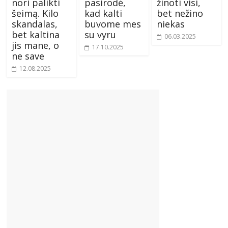
nori palikti
pasirodė,
žinoti visi,
šeimą. Kilo
kad kalti
bet nežino
skandalas,
buvome mes
niekas
bet kaltina
su vyru
06.03.2025
jis mane, o
17.10.2025
ne save
12.08.2025