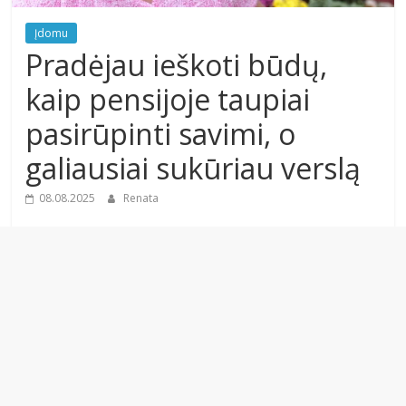
Įdomu
Pradėjau ieškoti būdų,
kaip pensijoje taupiai
pasirūpinti savimi, o
galiausiai sukūriau verslą
08.08.2025
Renata