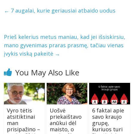
←
7 augalai, kurie geriausiai atbaido uodus
Prieš kelerius metus maniau, kad jei išsiskirsiu,
mano gyvenimas praras prasmę, tačiau vienas
įvykis viską pakeitė
→
You May Also Like
Vyro tėtis
Uošvė
6 faktai apie
atsitiktinai
priekaištavo
savo kraujo
man
anūkui dėl
grupę,
prisipažino –
maisto, o
kuriuos turi