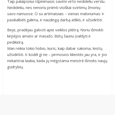
Taip palaipsniui rūpinimasis savimi virto nedideliu verslu.
Nedideliu, nes nenoriu priimti visiškai svetimų žmonių
savo namuose. O su artimaisiais – vienas malonumas: ir
pasikalbėti galima, ir naudingą darbą atlikti, ir užsidirbti.
Beje, pradėjau galvoti apie veiklos plėtrą. Noriu išmokti
kirpėjos amato ar masažo. Būtų šaunu įvaldyti ir
pedikiūrą.
Man reikia tokio hobio, kuris, kaip dabar sakoma, leistų
užsidirbti. Ir kodėl gi ne – pirmosios klientės jau yra, ir jos
nekantriai laukia, kada jų mėgstama meistrė išmoks naujų
gudrybių.