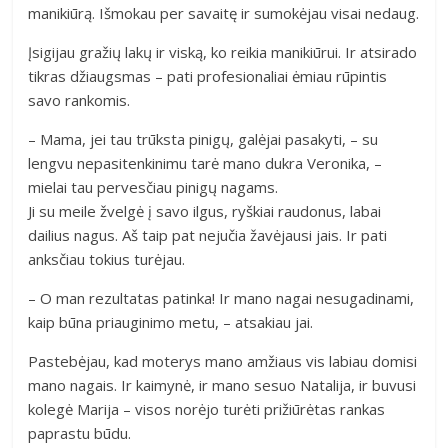
manikiūrą. Išmokau per savaitę ir sumokėjau visai nedaug.
Įsigijau gražių lakų ir viską, ko reikia manikiūrui. Ir atsirado
tikras džiaugsmas – pati profesionaliai ėmiau rūpintis
savo rankomis.
– Mama, jei tau trūksta pinigų, galėjai pasakyti, – su
lengvu nepasitenkinimu tarė mano dukra Veronika, –
mielai tau pervesčiau pinigų nagams.
Ji su meile žvelgė į savo ilgus, ryškiai raudonus, labai
dailius nagus. Aš taip pat nejučia žavėjausi jais. Ir pati
anksčiau tokius turėjau.
– O man rezultatas patinka! Ir mano nagai nesugadinami,
kaip būna priauginimo metu, – atsakiau jai.
Pastebėjau, kad moterys mano amžiaus vis labiau domisi
mano nagais. Ir kaimynė, ir mano sesuo Natalija, ir buvusi
kolegė Marija – visos norėjo turėti prižiūrėtas rankas
paprastu būdu.