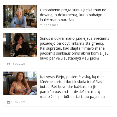
Gimtadienio proga sūnus įteikė man ne
dovaną, o dokumentą, kurio pabaigoje
laukė mano parašas
16.07.2026
Sūnus ir dukra mano jubiliejaus svečiams
pažadėjo parodyti linksmą staigmeną.
Kai supratau, kad slapta filmavo mane
pačiomis sunkiausiomis akimirkomis, jau
buvo per vėlu sustabdyti visų juoką
13.07.2026
Kai vyras išėjo, pasiėmė viską, ką mes
kūrėme kartu. Liko tik skola ir tuščias
butas. Bet buvo dar kažkas, ko jis
pamiršo pasiimti — dvidešimt metų
mano žinių. Ir būtent tai tapo pagrindu
13.07.2026