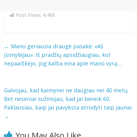
Post Views:
4,466
←
Mano geriausia draugė pasakė: «Aš
įsimylėjau». Iš pradžių apsidžiaugiau, kol
nepaaiškėjo, jog kalba eina apie mano vyrą…
Galvojau, kad kaimynei ne daugiau nei 40 metų.
Bet neseniai sužinojau, kad jai beveik 60.
Paklausiau, kaip jai pavyksta atrodyti taip jaunai
→
You May Also Like