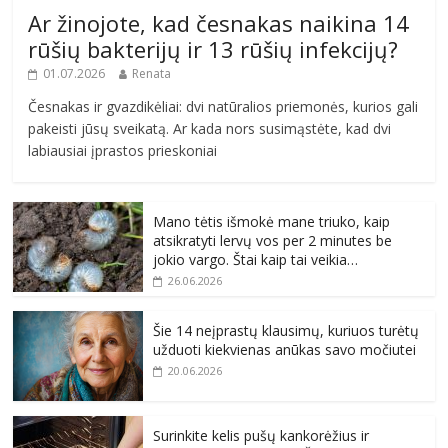
Ar žinojote, kad česnakas naikina 14
rūšių bakterijų ir 13 rūšių infekcijų?
01.07.2026
Renata
Česnakas ir gvazdikėliai: dvi natūralios priemonės, kurios gali
pakeisti jūsų sveikatą. Ar kada nors susimąstėte, kad dvi
labiausiai įprastos prieskoniai
Mano tėtis išmokė mane triuko, kaip
atsikratyti lervų vos per 2 minutes be
jokio vargo. Štai kaip tai veikia…
26.06.2026
Šie 14 neįprastų klausimų, kuriuos turėtų
užduoti kiekvienas anūkas savo močiutei
20.06.2026
Surinkite kelis pušų kankorėžius ir