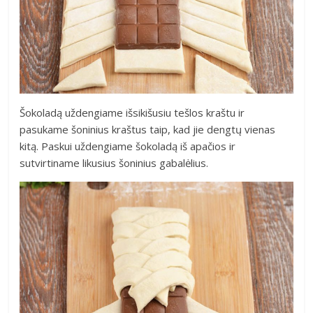
Šokoladą uždengiame išsikišusiu tešlos kraštu ir
pasukame šoninius kraštus taip, kad jie dengtų vienas
kitą. Paskui uždengiame šokoladą iš apačios ir
sutvirtiname likusius šoninius gabalėlius.