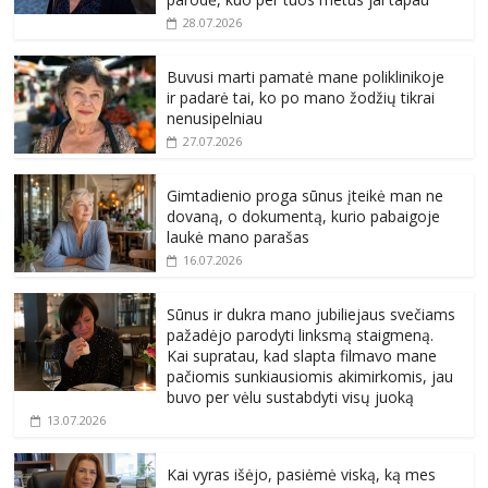
28.07.2026
Buvusi marti pamatė mane poliklinikoje
ir padarė tai, ko po mano žodžių tikrai
nenusipelniau
27.07.2026
Gimtadienio proga sūnus įteikė man ne
dovaną, o dokumentą, kurio pabaigoje
laukė mano parašas
16.07.2026
Sūnus ir dukra mano jubiliejaus svečiams
pažadėjo parodyti linksmą staigmeną.
Kai supratau, kad slapta filmavo mane
pačiomis sunkiausiomis akimirkomis, jau
buvo per vėlu sustabdyti visų juoką
13.07.2026
Kai vyras išėjo, pasiėmė viską, ką mes