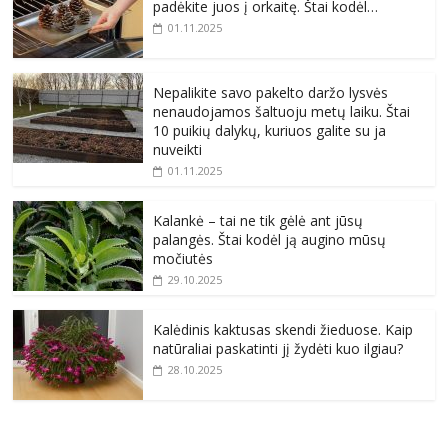
padėkite juos į orkaitę. Štai kodėl…
01.11.2025
Nepalikite savo pakelto daržo lysvės
nenaudojamos šaltuoju metų laiku. Štai
10 puikių dalykų, kuriuos galite su ja
nuveikti
01.11.2025
Kalankė – tai ne tik gėlė ant jūsų
palangės. Štai kodėl ją augino mūsų
močiutės
29.10.2025
Kalėdinis kaktusas skendi žieduose. Kaip
natūraliai paskatinti jį žydėti kuo ilgiau?
28.10.2025