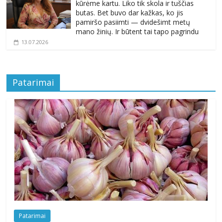
kūrėme kartu. Liko tik skola ir tuščias
butas. Bet buvo dar kažkas, ko jis
pamiršo pasiimti — dvidešimt metų
mano žinių. Ir būtent tai tapo pagrindu
13.07.2026
Patarimai
Patarimai