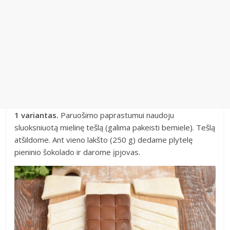
1 variantas.
Paruošimo paprastumui naudoju
sluoksniuotą mielinę tešlą (galima pakeisti bemiele). Tešlą
atšildome. Ant vieno lakšto (250 g) dedame plytelę
pieninio šokolado ir darome įpjovas.