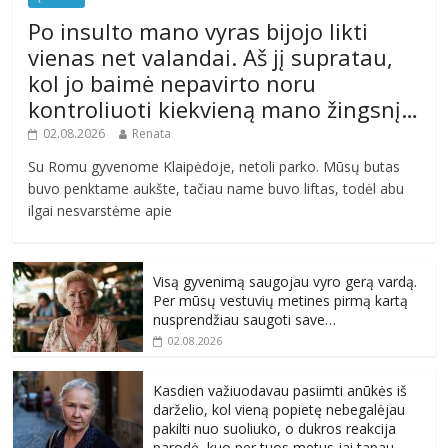
Po insulto mano vyras bijojo likti
vienas net valandai. Aš jį supratau,
kol jo baimė nepavirto noru
kontroliuoti kiekvieną mano žingsnį…
02.08.2026
Renata
Su Romu gyvenome Klaipėdoje, netoli parko. Mūsų butas
buvo penktame aukšte, tačiau name buvo liftas, todėl abu
ilgai nesvarstėme apie
Visą gyvenimą saugojau vyro gerą vardą.
Per mūsų vestuvių metines pirmą kartą
nusprendžiau saugoti save…
02.08.2026
Kasdien važiuodavau pasiimti anūkės iš
darželio, kol vieną popietę nebegalėjau
pakilti nuo suoliuko, o dukros reakcija
parodė, kuo per tuos metus jai tapau