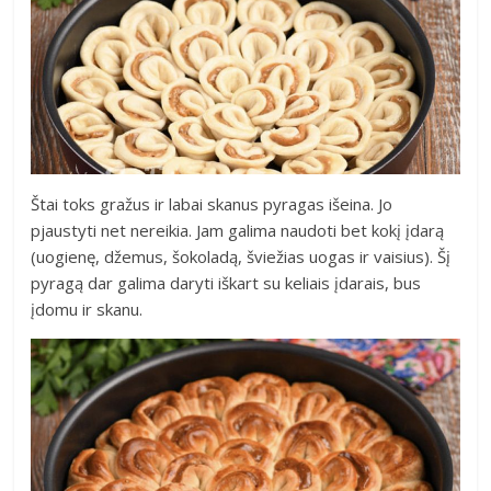
Štai toks gražus ir labai skanus pyragas išeina. Jo
pjaustyti net nereikia. Jam galima naudoti bet kokį įdarą
(uogienę, džemus, šokoladą, šviežias uogas ir vaisius). Šį
pyragą dar galima daryti iškart su keliais įdarais, bus
įdomu ir skanu.