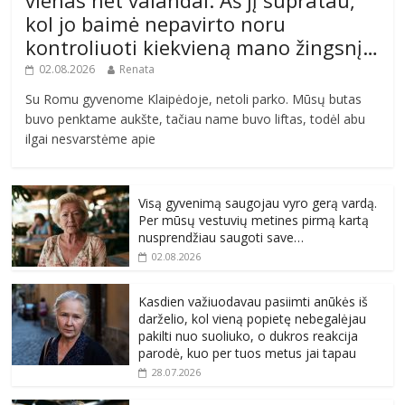
kol jo baimė nepavirto noru
kontroliuoti kiekvieną mano žingsnį…
02.08.2026
Renata
Su Romu gyvenome Klaipėdoje, netoli parko. Mūsų butas
buvo penktame aukšte, tačiau name buvo liftas, todėl abu
ilgai nesvarstėme apie
Visą gyvenimą saugojau vyro gerą vardą.
Per mūsų vestuvių metines pirmą kartą
nusprendžiau saugoti save…
02.08.2026
Kasdien važiuodavau pasiimti anūkės iš
darželio, kol vieną popietę nebegalėjau
pakilti nuo suoliuko, o dukros reakcija
parodė, kuo per tuos metus jai tapau
28.07.2026