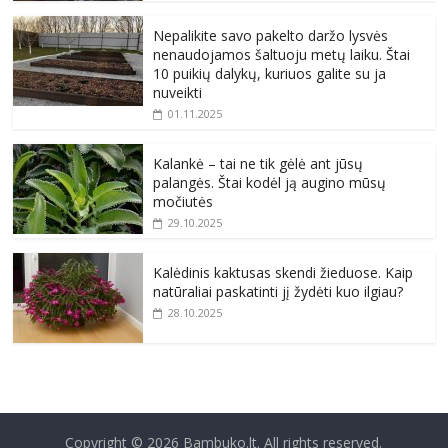
Nepalikite savo pakelto daržo lysvės
nenaudojamos šaltuoju metų laiku. Štai
10 puikių dalykų, kuriuos galite su ja
nuveikti
01.11.2025
Kalankė – tai ne tik gėlė ant jūsų
palangės. Štai kodėl ją augino mūsų
močiutės
29.10.2025
Kalėdinis kaktusas skendi žieduose. Kaip
natūraliai paskatinti jį žydėti kuo ilgiau?
28.10.2025
Copyright © 2026
Bambuko.lt
. All rights reserved.