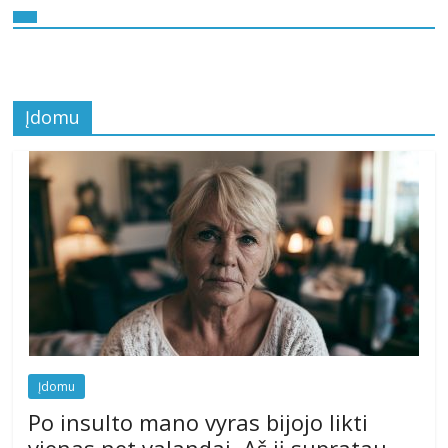
Įdomu
Įdomu
Po insulto mano vyras bijojo likti
vienas net valandai. Aš jį supratau,