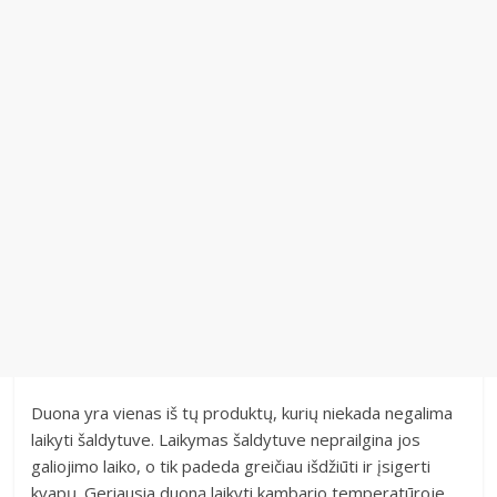
Duona yra vienas iš tų produktų, kurių niekada negalima
laikyti šaldytuve. Laikymas šaldytuve neprailgina jos
galiojimo laiko, o tik padeda greičiau išdžiūti ir įsigerti
kvapų. Geriausia duoną laikyti kambario temperatūroje,