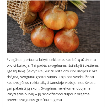
Svogūnus geriausia laikyti tinkluose, kad būtų užtikrinta
oro cirkuliacija. Tai padės svogūnams išsilaikyti šviežiems
ilgesnį laiką. Šaldytuve, kur trūksta oro cirkuliacijos ir yra
drėgna, svogūnai greitai supus. Taip pat svarbu žinoti,
kad svogūnus reikia laikyti tamsioje vietoje, nes šviesa
gali pakeisti jų skonį. Svogūnus nerekomenduojama
laikyti šalia bulvių – jų skleidžiamos dujos ir drėgmė
privers svogūnus greičiau sugesti.