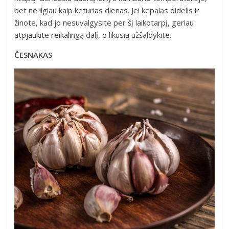
bet ne ilgiau kaip keturias dienas. Jei kepalas didelis ir
žinote, kad jo nesuvalgysite per šį laikotarpį, geriau
atpjaukite reikalingą dalį, o likusią užšaldykite.
ČESNAKAS