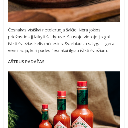
Česnakas visiškai netoleruoja šalčio. Nėra jokios
priežasties jį laikyti šaldytuve. Sausoje vietoje jis gali
išlikti šviežias kelis mėnesius. Svarbiausia sąlyga – gera
ventiliacija, kuri padės česnakui ilgiau išlikti šviežiam.
AŠTRUS PADAŽAS