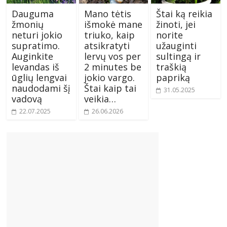
Dauguma
Mano tėtis
Štai ką reikia
žmonių
išmokė mane
žinoti, jei
neturi jokio
triuko, kaip
norite
supratimo.
atsikratyti
užauginti
Auginkite
lervų vos per
sultingą ir
levandas iš
2 minutes be
traškią
ūglių lengvai
jokio vargo.
papriką
naudodami šį
Štai kaip tai
31.05.2025
vadovą
veikia…
22.07.2025
26.06.2026