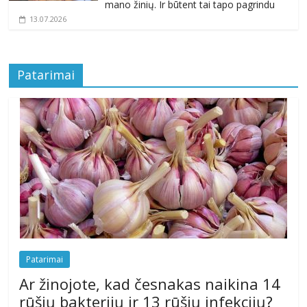
mano žinių. Ir būtent tai tapo pagrindu
13.07.2026
Patarimai
Patarimai
Ar žinojote, kad česnakas naikina 14
rūšių bakterijų ir 13 rūšių infekcijų?