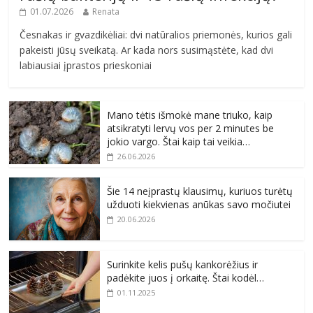
01.07.2026
Renata
Česnakas ir gvazdikėliai: dvi natūralios priemonės, kurios gali
pakeisti jūsų sveikatą. Ar kada nors susimąstėte, kad dvi
labiausiai įprastos prieskoniai
Mano tėtis išmokė mane triuko, kaip
atsikratyti lervų vos per 2 minutes be
jokio vargo. Štai kaip tai veikia…
26.06.2026
Šie 14 neįprastų klausimų, kuriuos turėtų
užduoti kiekvienas anūkas savo močiutei
20.06.2026
Surinkite kelis pušų kankorėžius ir
padėkite juos į orkaitę. Štai kodėl…
01.11.2025