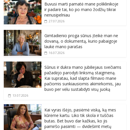
Buvusi marti pamatė mane poliklinikoje
ir padarė tai, ko po mano žodžių tikrai
nenusipelniau
27.07.2026
Gimtadienio proga sūnus įteikė man ne
dovaną, o dokumentą, kurio pabaigoje
laukė mano parašas
16.07.2026
Sūnus ir dukra mano jubiliejaus svečiams
pažadėjo parodyti linksmą staigmeną.
Kai supratau, kad slapta filmavo mane
pačiomis sunkiausiomis akimirkomis, jau
buvo per vėlu sustabdyti visų juoką
13.07.2026
Kai vyras išėjo, pasiėmė viską, ką mes
kūrėme kartu. Liko tik skola ir tuščias
butas. Bet buvo dar kažkas, ko jis
pamiršo pasiimti — dvidešimt metų