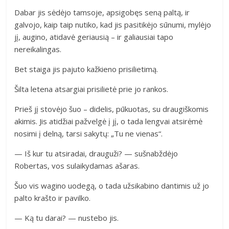
Dabar jis sėdėjo tamsoje, apsigobęs seną paltą, ir
galvojo, kaip taip nutiko, kad jis pasitikėjo sūnumi, mylėjo
jį, augino, atidavė geriausią – ir galiausiai tapo
nereikalingas.
Bet staiga jis pajuto kažkieno prisilietimą.
Šilta letena atsargiai prisilietė prie jo rankos.
Prieš jį stovėjo šuo – didelis, pūkuotas, su draugiškomis
akimis. Jis atidžiai pažvelgė į jį, o tada lengvai atsirėmė
nosimi į delną, tarsi sakytų: „Tu ne vienas“.
— Iš kur tu atsiradai, drauguži? — sušnabždėjo
Robertas, vos sulaikydamas ašaras.
Šuo vis wagino uodegą, o tada užsikabino dantimis už jo
palto krašto ir pavilko.
— Ką tu darai? — nustebo jis.