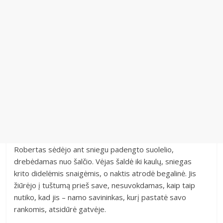
Robertas sėdėjo ant sniegu padengto suolelio,
drebėdamas nuo šalčio. Vėjas šaldė iki kaulų, sniegas
krito didelėmis snaigėmis, o naktis atrodė begalinė. Jis
žiūrėjo į tuštumą prieš save, nesuvokdamas, kaip taip
nutiko, kad jis – namo savininkas, kurį pastatė savo
rankomis, atsidūrė gatvėje.