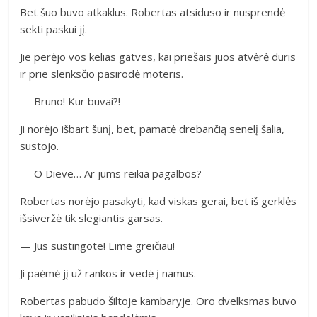
Bet šuo buvo atkaklus. Robertas atsiduso ir nusprendė
sekti paskui jį.
Jie perėjo vos kelias gatves, kai priešais juos atvėrė duris
ir prie slenksčio pasirodė moteris.
— Bruno! Kur buvai?!
Ji norėjo išbart šunį, bet, pamatė drebančią senelį šalia,
sustojo.
— O Dieve… Ar jums reikia pagalbos?
Robertas norėjo pasakyti, kad viskas gerai, bet iš gerklės
išsiveržė tik slegiantis garsas.
— Jūs sustingote! Eime greičiau!
Ji paėmė jį už rankos ir vedė į namus.
Robertas pabudo šiltoje kambaryje. Oro dvelksmas buvo