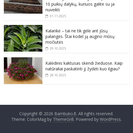
10 puikių dalykų, kuriuos galite su ja
nuveikti
01.11.2025
Kalankė – tai ne tik gėlė ant jūsų
palangės. Štai kodėl ją augino mūsų
močiutės
29.10.2025
Kalėdinis kaktusas skendi žieduose. Kaip
natūraliai paskatinti jį žydėti kuo ilgiau?
28.10.2025
Copyright © 2026
Bambuko.lt
. All rights reserved.
Theme: ColorMag by
ThemeGrill
. Powered by
WordPress
.