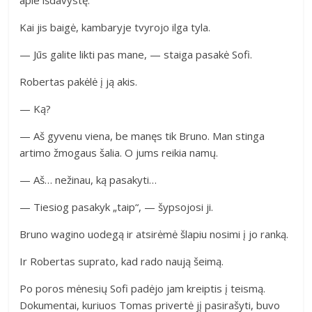
apie išdavystę.
Kai jis baigė, kambaryje tvyrojo ilga tyla.
— Jūs galite likti pas mane, — staiga pasakė Sofi.
Robertas pakėlė į ją akis.
— Ką?
— Aš gyvenu viena, be manęs tik Bruno. Man stinga
artimo žmogaus šalia. O jums reikia namų.
— Aš… nežinau, ką pasakyti…
— Tiesiog pasakyk „taip“, — šypsojosi ji.
Bruno wagino uodegą ir atsirėmė šlapiu nosimi į jo ranką.
Ir Robertas suprato, kad rado naują šeimą.
Po poros mėnesių Sofi padėjo jam kreiptis į teismą.
Dokumentai, kuriuos Tomas privertė jį pasirašyti, buvo