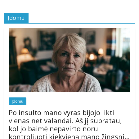
Įdomu
Įdomu
Po insulto mano vyras bijojo likti
vienas net valandai. Aš jį supratau,
kol jo baimė nepavirto noru
kontroliuoti kiekvieną mano žingsnį…