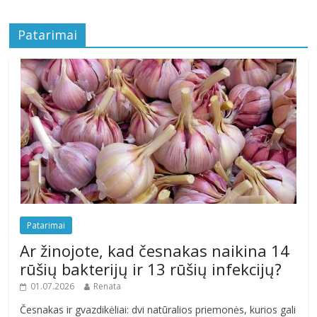
Patarimai
Patarimai
Ar žinojote, kad česnakas naikina 14
rūšių bakterijų ir 13 rūšių infekcijų?
01.07.2026
Renata
Česnakas ir gvazdikėliai: dvi natūralios priemonės, kurios gali