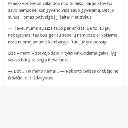
Praėjo vos kelios valandos nuo to laiko, kai jis stovėjo
savo namuose, kur gyveno visą savo gyvenimą. Bet jo
sūnus Tomas pažvelgė į jį šaltai ir atitrūkus.
— Tėve, mums su Liza tapo per ankšta. Be to, tu jau
nebejaunas, tau bus geriau senelių namuose ar kokiame
nors nuomojamame kambaryje. Tau juk yra pensija…
Liza – marti – stovėjo šalia ir tyliai kinkuodama galvą, lyg
viskas būtų teisinga ir planuota.
— Bet… Tai mano namai… — Roberto balsas drebėjo ne
iš šalčio, o iš išdavystės.