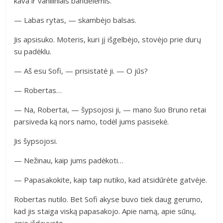
kava ir vaniliniais bandelėmis.
— Labas rytas, — skambėjo balsas.
Jis apsisuko. Moteris, kuri jį išgelbėjo, stovėjo prie durų
su padėklu.
— Aš esu Sofi, — prisistatė ji. — O jūs?
— Robertas…
— Na, Robertai, — šypsojosi ji, — mano šuo Bruno retai
parsiveda ką nors namo, todėl jums pasisekė.
Jis šypsojosi.
— Nežinau, kaip jums padėkoti…
— Papasakokite, kaip taip nutiko, kad atsidūrėte gatvėje.
Robertas nutilo. Bet Sofi akyse buvo tiek daug gerumo,
kad jis staiga viską papasakojo. Apie namą, apie sūnų,