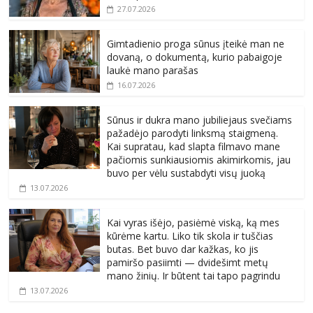
27.07.2026
Gimtadienio proga sūnus įteikė man ne
dovaną, o dokumentą, kurio pabaigoje
laukė mano parašas
16.07.2026
Sūnus ir dukra mano jubiliejaus svečiams
pažadėjo parodyti linksmą staigmeną.
Kai supratau, kad slapta filmavo mane
pačiomis sunkiausiomis akimirkomis, jau
buvo per vėlu sustabdyti visų juoką
13.07.2026
Kai vyras išėjo, pasiėmė viską, ką mes
kūrėme kartu. Liko tik skola ir tuščias
butas. Bet buvo dar kažkas, ko jis
pamiršo pasiimti — dvidešimt metų
mano žinių. Ir būtent tai tapo pagrindu
13.07.2026