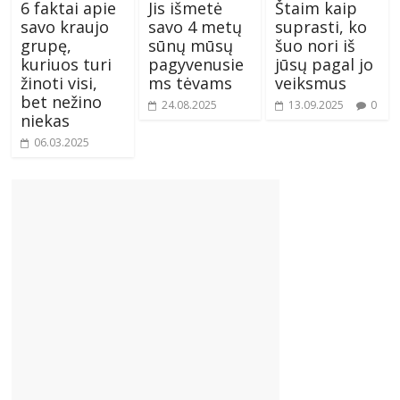
6 faktai apie
Jis išmetė
Štaim kaip
savo kraujo
savo 4 metų
suprasti, ko
grupę,
sūnų mūsų
šuo nori iš
kuriuos turi
pagyvenusie
jūsų pagal jo
žinoti visi,
ms tėvams
veiksmus
bet nežino
24.08.2025
13.09.2025
0
niekas
06.03.2025