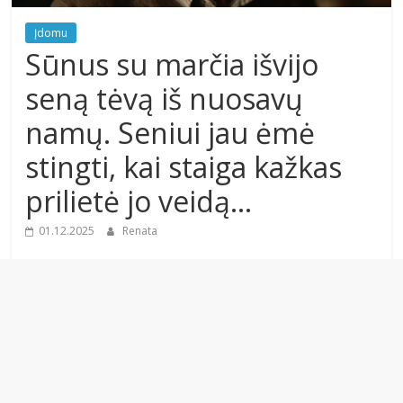
Įdomu
Sūnus su marčia išvijo
seną tėvą iš nuosavų
namų. Seniui jau ėmė
stingti, kai staiga kažkas
prilietė jo veidą…
01.12.2025
Renata