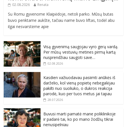
02.08.2026
Renata
Su Romu gyvenome Klaipėdoje, netoli parko. Mūsų butas
buvo penktame aukšte, tačiau name buvo liftas, todėl abu
ilgai nesvarstėme apie
Visą gyvenimą saugojau vyro gerą vardą.
Per mūsų vestuvių metines pirmą kartą
nusprendžiau saugoti save…
02.08.2026
Kasdien važiuodavau pasiimti anūkės iš
darželio, kol vieną popietę nebegalėjau
pakilti nuo suoliuko, o dukros reakcija
parodė, kuo per tuos metus jai tapau
28.07.2026
Buvusi marti pamatė mane poliklinikoje
ir padarė tai, ko po mano žodžių tikrai
nenusipelniau