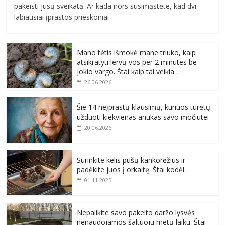
pakeisti jūsų sveikatą. Ar kada nors susimąstėte, kad dvi
labiausiai įprastos prieskoniai
Mano tėtis išmokė mane triuko, kaip
atsikratyti lervų vos per 2 minutes be
jokio vargo. Štai kaip tai veikia…
26.06.2026
Šie 14 neįprastų klausimų, kuriuos turėtų
užduoti kiekvienas anūkas savo močiutei
20.06.2026
Surinkite kelis pušų kankorėžius ir
padėkite juos į orkaitę. Štai kodėl…
01.11.2025
Nepalikite savo pakelto daržo lysvės
nenaudojamos šaltuoju metų laiku. Štai