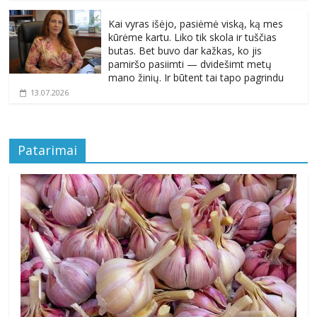
Kai vyras išėjo, pasiėmė viską, ką mes
kūrėme kartu. Liko tik skola ir tuščias
butas. Bet buvo dar kažkas, ko jis
pamiršo pasiimti — dvidešimt metų
mano žinių. Ir būtent tai tapo pagrindu
13.07.2026
Patarimai