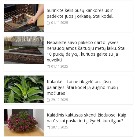
Surinkite kelis pušų kankorėžius ir
padėkite juos į orkaitę. Štai kodėl…
01.11.2025
Nepalikite savo pakelto daržo lysvės
nenaudojamos šaltuoju metų laiku. Štai
10 puikių dalykų, kuriuos galite su ja
nuveikti
01.11.2025
Kalankė – tai ne tik gėlė ant jūsų
palangės. Štai kodėl ją augino mūsų
močiutės
29.10.2025
Kalėdinis kaktusas skendi žieduose. Kaip
natūraliai paskatinti jį žydėti kuo ilgiau?
28.10.2025