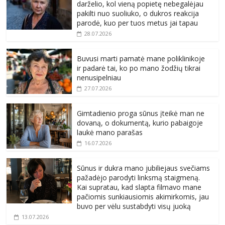
darželio, kol vieną popietę nebegalėjau
pakilti nuo suoliuko, o dukros reakcija
parodė, kuo per tuos metus jai tapau
28.07.2026
Buvusi marti pamatė mane poliklinikoje
ir padarė tai, ko po mano žodžių tikrai
nenusipelniau
27.07.2026
Gimtadienio proga sūnus įteikė man ne
dovaną, o dokumentą, kurio pabaigoje
laukė mano parašas
16.07.2026
Sūnus ir dukra mano jubiliejaus svečiams
pažadėjo parodyti linksmą staigmeną.
Kai supratau, kad slapta filmavo mane
pačiomis sunkiausiomis akimirkomis, jau
buvo per vėlu sustabdyti visų juoką
13.07.2026