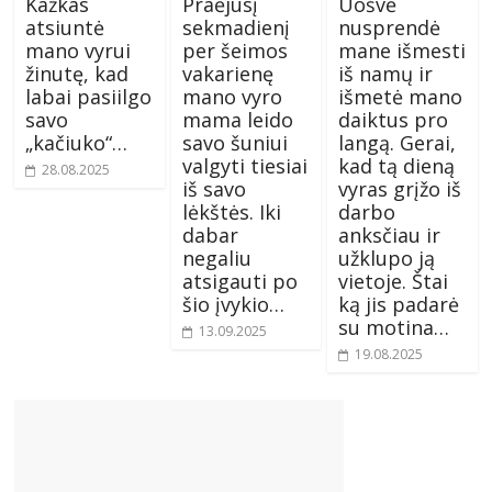
Kažkas
Praėjusį
Uošvė
atsiuntė
sekmadienį
nusprendė
mano vyrui
per šeimos
mane išmesti
žinutę, kad
vakarienę
iš namų ir
labai pasiilgo
mano vyro
išmetė mano
savo
mama leido
daiktus pro
„kačiuko“…
savo šuniui
langą. Gerai,
valgyti tiesiai
kad tą dieną
28.08.2025
iš savo
vyras grįžo iš
lėkštės. Iki
darbo
dabar
anksčiau ir
negaliu
užklupo ją
atsigauti po
vietoje. Štai
šio įvykio…
ką jis padarė
su motina…
13.09.2025
19.08.2025