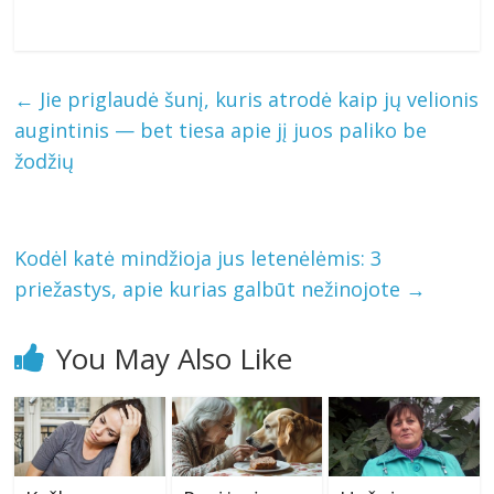
←
Jie priglaudė šunį, kuris atrodė kaip jų velionis
augintinis — bet tiesa apie jį juos paliko be
žodžių
Kodėl katė mindžioja jus letenėlėmis: 3
priežastys, apie kurias galbūt nežinojote
→
You May Also Like