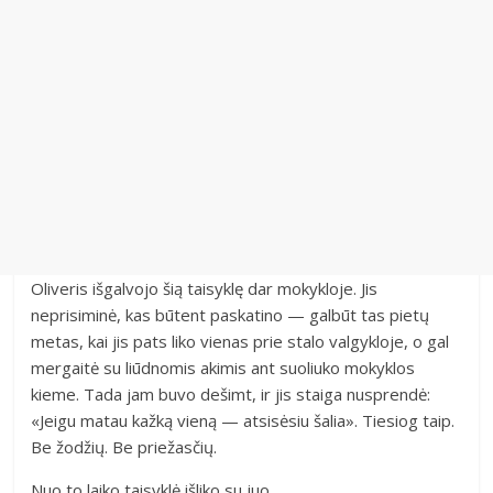
Oliveris išgalvojo šią taisyklę dar mokykloje. Jis
neprisiminė, kas būtent paskatino — galbūt tas pietų
metas, kai jis pats liko vienas prie stalo valgykloje, o gal
mergaitė su liūdnomis akimis ant suoliuko mokyklos
kieme. Tada jam buvo dešimt, ir jis staiga nusprendė:
«Jeigu matau kažką vieną — atsisėsiu šalia». Tiesiog taip.
Be žodžių. Be priežasčių.
Nuo to laiko taisyklė išliko su juo.