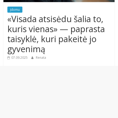
Įdomu
«Visada atsisėdu šalia to,
kuris vienas» — paprasta
taisyklė, kuri pakeitė jo
gyvenimą
07.09.2025
Renata