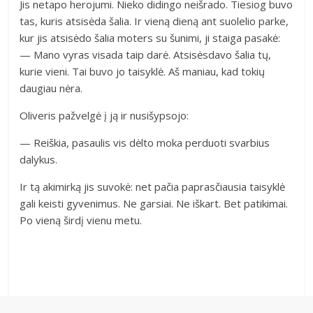
Jis netapo herojumi. Nieko didingo neišrado. Tiesiog buvo
tas, kuris atsisėda šalia. Ir vieną dieną ant suolelio parke,
kur jis atsisėdo šalia moters su šunimi, ji staiga pasakė:
— Mano vyras visada taip darė. Atsisėsdavo šalia tų,
kurie vieni. Tai buvo jo taisyklė. Aš maniau, kad tokių
daugiau nėra.
Oliveris pažvelgė į ją ir nusišypsojo:
— Reiškia, pasaulis vis dėlto moka perduoti svarbius
dalykus.
Ir tą akimirką jis suvokė: net pačia paprasčiausia taisyklė
gali keisti gyvenimus. Ne garsiai. Ne iškart. Bet patikimai.
Po vieną širdį vienu metu.