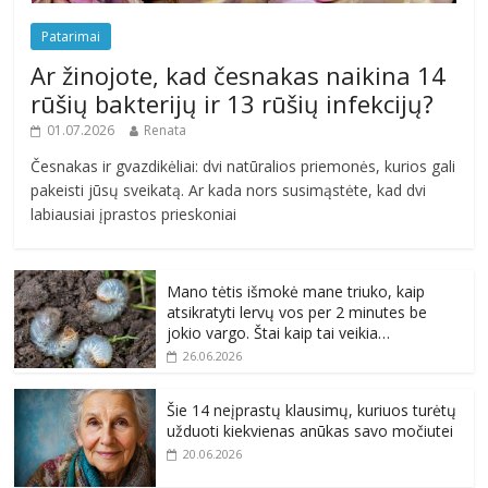
Patarimai
Ar žinojote, kad česnakas naikina 14
rūšių bakterijų ir 13 rūšių infekcijų?
01.07.2026
Renata
Česnakas ir gvazdikėliai: dvi natūralios priemonės, kurios gali
pakeisti jūsų sveikatą. Ar kada nors susimąstėte, kad dvi
labiausiai įprastos prieskoniai
Mano tėtis išmokė mane triuko, kaip
atsikratyti lervų vos per 2 minutes be
jokio vargo. Štai kaip tai veikia…
26.06.2026
Šie 14 neįprastų klausimų, kuriuos turėtų
užduoti kiekvienas anūkas savo močiutei
20.06.2026