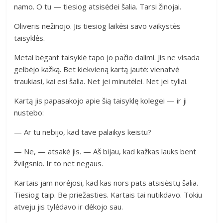
namo. O tu — tiesiog atsisėdei šalia. Tarsi žinojai.
Oliveris nežinojo. Jis tiesiog laikėsi savo vaikystės
taisyklės.
Metai bėgant taisyklė tapo jo pačio dalimi. Jis ne visada
gelbėjo kažką. Bet kiekvieną kartą jautė: vienatvė
traukiasi, kai esi šalia. Net jei minutėlei. Net jei tyliai.
Kartą jis papasakojo apie šią taisyklę kolegei — ir ji
nustebo:
— Ar tu nebijo, kad tave palaikys keistu?
— Ne, — atsakė jis. — Aš bijau, kad kažkas lauks bent
žvilgsnio. Ir to net negaus.
Kartais jam norėjosi, kad kas nors pats atsisėstų šalia.
Tiesiog taip. Be priežasties. Kartais tai nutikdavo. Tokiu
atveju jis tylėdavo ir dėkojo sau.