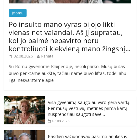
Įdomu
Po insulto mano vyras bijojo likti
vienas net valandai. Aš jį supratau,
kol jo baimė nepavirto noru
kontroliuoti kiekvieną mano žingsnį…
02.08.2026
Renata
Su Romu gyvenome Klaipėdoje, netoli parko. Mūsų butas
buvo penktame aukšte, tačiau name buvo liftas, todėl abu
ilgai nesvarstėme apie
Visą gyvenimą saugojau vyro gerą vardą.
Per mūsų vestuvių metines pirmą kartą
nusprendžiau saugoti save…
02.08.2026
Kasdien važiuodavau pasiimti anūkės iš