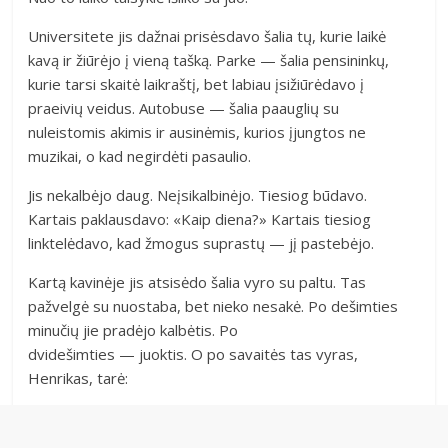
Universitete jis dažnai prisėsdavo šalia tų, kurie laikė
kavą ir žiūrėjo į vieną tašką. Parke — šalia pensininkų,
kurie tarsi skaitė laikraštį, bet labiau įsižiūrėdavo į
praeivių veidus. Autobuse — šalia paauglių su
nuleistomis akimis ir ausinėmis, kurios įjungtos ne
muzikai, o kad negirdėti pasaulio.
Jis nekalbėjo daug. Neįsikalbinėjo. Tiesiog būdavo.
Kartais paklausdavo: «Kaip diena?» Kartais tiesiog
linktelėdavo, kad žmogus suprastų — jį pastebėjo.
Kartą kavinėje jis atsisėdo šalia vyro su paltu. Tas
pažvelgė su nuostaba, bet nieko nesakė. Po dešimties
minučių jie pradėjo kalbėtis. Po
dvidešimties — juoktis. O po savaitės tas vyras,
Henrikas, tarė: