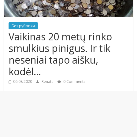
Без рубрики
Vaikinas 20 metų rinko
smulkius pinigus. Ir tik
neseniai tapo aišku,
kodėl…
06.08.2020
Renata
0 Comments