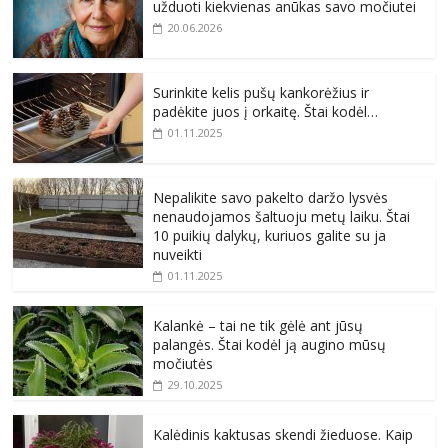
užduoti kiekvienas anūkas savo močiutei
20.06.2026
Surinkite kelis pušų kankorėžius ir
padėkite juos į orkaitę. Štai kodėl…
01.11.2025
Nepalikite savo pakelto daržo lysvės
nenaudojamos šaltuoju metų laiku. Štai
10 puikių dalykų, kuriuos galite su ja
nuveikti
01.11.2025
Kalankė – tai ne tik gėlė ant jūsų
palangės. Štai kodėl ją augino mūsų
močiutės
29.10.2025
Kalėdinis kaktusas skendi žieduose. Kaip