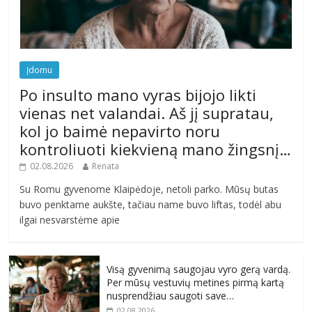
Įdomu
Po insulto mano vyras bijojo likti
vienas net valandai. Aš jį supratau,
kol jo baimė nepavirto noru
kontroliuoti kiekvieną mano žingsnį…
02.08.2026
Renata
Su Romu gyvenome Klaipėdoje, netoli parko. Mūsų butas
buvo penktame aukšte, tačiau name buvo liftas, todėl abu
ilgai nesvarstėme apie
Visą gyvenimą saugojau vyro gerą vardą.
Per mūsų vestuvių metines pirmą kartą
nusprendžiau saugoti save…
02.08.2026