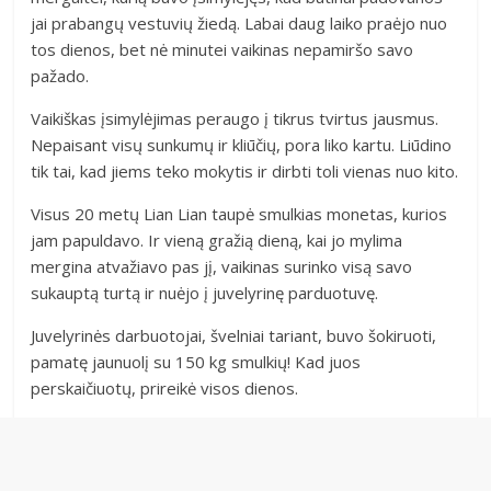
jai prabangų vestuvių žiedą. Labai daug laiko praėjo nuo
tos dienos, bet nė minutei vaikinas nepamiršo savo
pažado.
Vaikiškas įsimylėjimas peraugo į tikrus tvirtus jausmus.
Nepaisant visų sunkumų ir kliūčių, pora liko kartu. Liūdino
tik tai, kad jiems teko mokytis ir dirbti toli vienas nuo kito.
Visus 20 metų Lian Lian taupė smulkias monetas, kurios
jam papuldavo. Ir vieną gražią dieną, kai jo mylima
mergina atvažiavo pas jį, vaikinas surinko visą savo
sukauptą turtą ir nuėjo į juvelyrinę parduotuvę.
Juvelyrinės darbuotojai, švelniai tariant, buvo šokiruoti,
pamatę jaunuolį su 150 kg smulkių! Kad juos
perskaičiuotų, prireikė visos dienos.