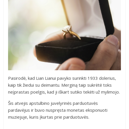
Pasirodė, kad Lian Lianui pavyko surinkti 1933 dolerius,
kaip tik žiedui su deimantu. Merginą taip sukrėtė toks
neįprastas poelgis, kad ji iškart sutiko tekėti už mylimojo.
Šis atvejis apstulbino juvelyrinės parduotuvės
pardavėjus ir buvo nuspręsta monetas eksponuoti
muziejuje, kuris įkurtas prie parduotuvės.