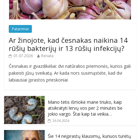
Patarimai
Ar žinojote, kad česnakas naikina 14
rūšių bakterijų ir 13 rūšių infekcijų?
01.07.2026
Renata
Česnakas ir gvazdikėliai: dvi natūralios priemonės, kurios gali
pakeisti jūsų sveikatą. Ar kada nors susimąstėte, kad dvi
labiausiai įprastos prieskoniai
Mano tėtis išmokė mane triuko, kaip
atsikratyti lervų vos per 2 minutes be
jokio vargo. Štai kaip tai veikia…
26.06.2026
Šie 14 neįprastų klausimų, kuriuos turėtų