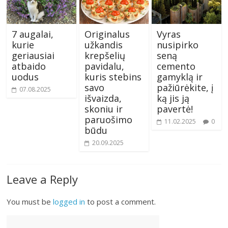
7 augalai,
Originalus
Vyras
kurie
užkandis
nusipirko
geriausiai
krepšelių
seną
atbaido
pavidalu,
cemento
uodus
kuris stebins
gamyklą ir
savo
pažiūrėkite, į
07.08.2025
išvaizda,
ką jis ją
skoniu ir
pavertė!
paruošimo
11.02.2025
0
būdu
20.09.2025
Leave a Reply
You must be
logged in
to post a comment.