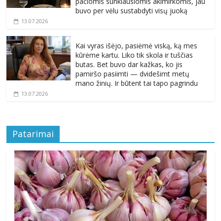
pačiomis sunkiausiomis akimirkomis, jau
buvo per vėlu sustabdyti visų juoką
13.07.2026
Kai vyras išėjo, pasiėmė viską, ką mes
kūrėme kartu. Liko tik skola ir tuščias
butas. Bet buvo dar kažkas, ko jis
pamiršo pasiimti — dvidešimt metų
mano žinių. Ir būtent tai tapo pagrindu
13.07.2026
Patarimai