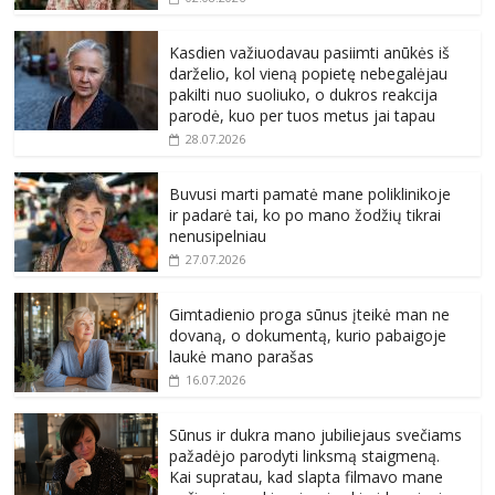
Kasdien važiuodavau pasiimti anūkės iš
darželio, kol vieną popietę nebegalėjau
pakilti nuo suoliuko, o dukros reakcija
parodė, kuo per tuos metus jai tapau
28.07.2026
Buvusi marti pamatė mane poliklinikoje
ir padarė tai, ko po mano žodžių tikrai
nenusipelniau
27.07.2026
Gimtadienio proga sūnus įteikė man ne
dovaną, o dokumentą, kurio pabaigoje
laukė mano parašas
16.07.2026
Sūnus ir dukra mano jubiliejaus svečiams
pažadėjo parodyti linksmą staigmeną.
Kai supratau, kad slapta filmavo mane