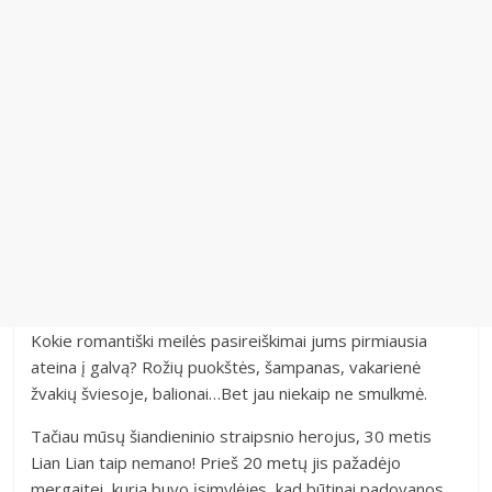
Kokie romantiški meilės pasireiškimai jums pirmiausia
ateina į galvą? Rožių puokštės, šampanas, vakarienė
žvakių šviesoje, balionai…Bet jau niekaip ne smulkmė.
Tačiau mūsų šiandieninio straipsnio herojus, 30 metis
Lian Lian taip nemano! Prieš 20 metų jis pažadėjo
mergaitei, kurią buvo įsimylėjęs, kad būtinai padovanos